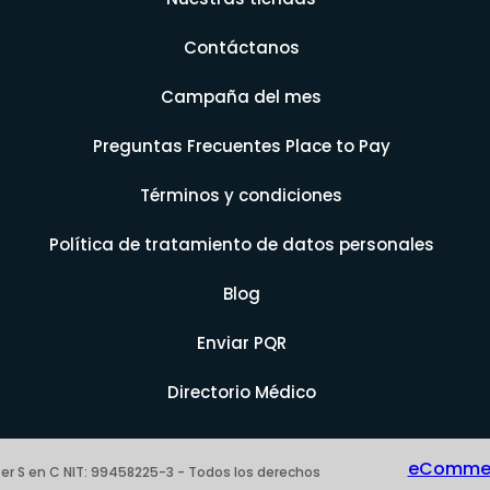
Contáctanos
Campaña del mes
Preguntas Frecuentes Place to Pay
Términos y condiciones
Política de tratamiento de datos personales
Blog
Enviar PQR
Directorio Médico
eCommerc
er S en C NIT: 99458225-3 - Todos los derechos