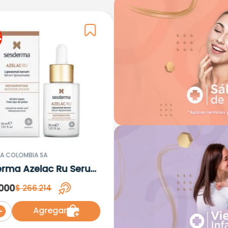
%
A COLOMBIA SA
erma Azelac Ru Serum
omal x 30ml
000
$
266
.
214
Agregar