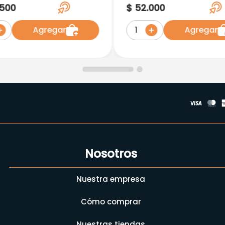
tas
1.200.000 U.I. Caja X 10
500
$
52
.
000
Viales
Agregar
Agregar
1
Nosotros
Nuestra empresa
Cómo comprar
Nuestras tiendas