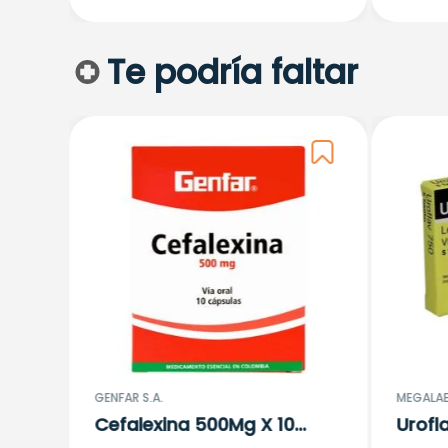
Te podría faltar
na)
GENFAR S.A.
MEGALAB
Cefalexina 500Mg X 10
Urofl