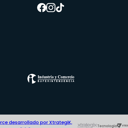
e desarrollado por XtrategiK,
Tecnología