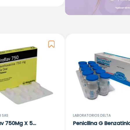
 SAS
LABORATORIOS DELTA
av 750Mg X 5
Penicilina G Benzatini