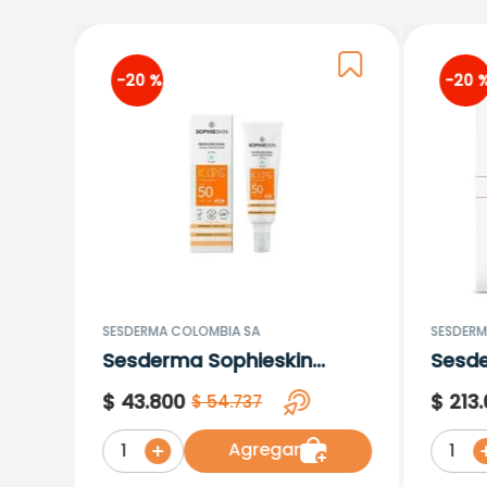
-
20 %
-
20 
SESDERMA COLOMBIA SA
SESDERM
Sesderma Sophieskin
Sesd
Proteccion Facial Kids
Lipos
$
43
.
800
$
213
.
$
54
.
737
Hypoallergenic Spf 500
Moisturising
Agregar
1
1