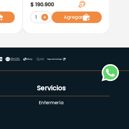
Mg X 10 Tab Novamed
$
190
.
900
Agregar
1
Servicios
Enfermería