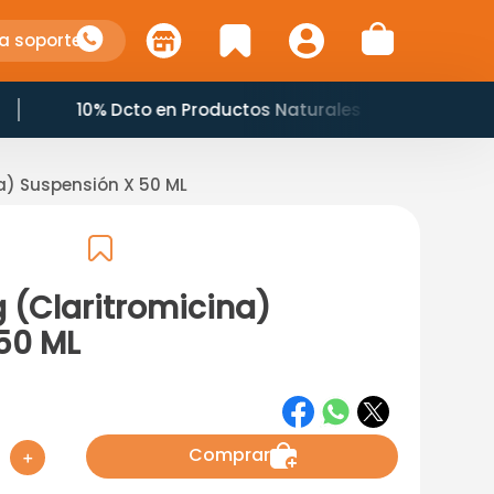
a soporte
10% Dcto en Productos Naturales
na) Suspensión X 50 ML
 (Claritromicina)
50 ML
Comprar
＋