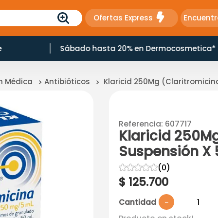
Ofertas Express
Encuentr
e
Sábado hasta 20% en Dermocosmetica*
ón Médica
Antibióticos
Klaricid 250Mg (Claritromici
Referencia
:
607717
Klaricid 250Mg
Suspensión X 
☆
☆
☆
☆
☆
(
0
)
$
125
.
700
Cantidad
－