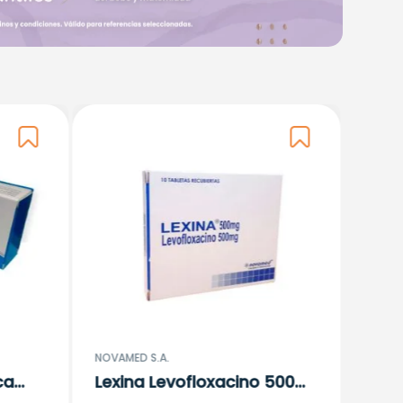
GALDE
Tetr
Cap
$
19
1
NOVAMED S.A.
ca
Lexina Levofloxacino 500