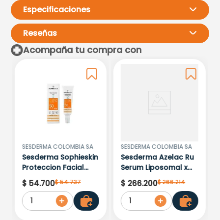
Especificaciones
Reseñas
Acompaña tu compra con
Por favor, inicia sesión para
escribir un comentario.
Más reciente
Todos
Cargando comentarios…
SESDERMA COLOMBIA SA
SESDERMA COLOMBIA SA
Sesderma Sophieskin
Sesderma Azelac Ru
Proteccion Facial
Serum Liposomal x
Kids Hypoallergenic
30ml
$
54
.
737
$
266
.
214
$
54
.
700
$
266
.
200
Spf 500 Moisturising
1
1