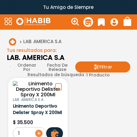
Tu Amigo de Siempre
LAB. AMERICA S.A
Tus resultados para:
LAB. AMERICA S.A
Ordenar
Fecha De
Filtrar
Por
Release
Resultados de búsqueda :
1
Producto
LAB. AMERICA S.A
Linimento Deportivo
Delister Spray X 200Ml
$
35
.
500
1