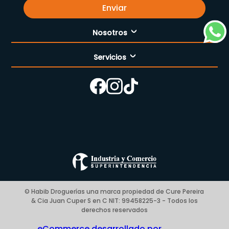
Enviar
Nosotros
Servicios
Nuestra empresa
Cómo comprar
Enfermería
Nuestras tiendas
Contáctanos
Campaña del mes
Términos y condiciones
Preguntas Frecuentes Place to Pay
Politica de privacidad
© Habib Droguerías una marca propiedad de Cure Pereira
& Cia Juan Cuper S en C NIT: 99458225-3 - Todos los
Blog
derechos reservados
eCommerce desarrollado por