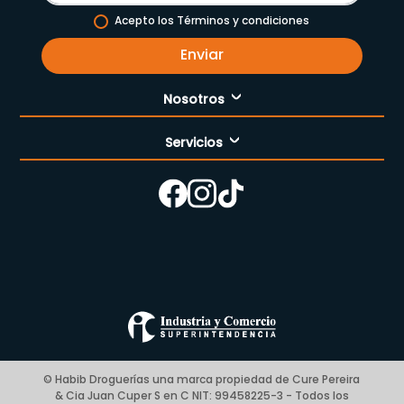
Acepto los Términos y condiciones
Enviar
Nosotros
Servicios
Nuestra empresa
Cómo comprar
Enfermería
Nuestras tiendas
Contáctanos
Campaña del mes
Términos y condiciones
Preguntas Frecuentes Place to Pay
Politica de privacidad
© Habib Droguerías una marca propiedad de Cure Pereira
& Cia Juan Cuper S en C NIT: 99458225-3 - Todos los
Blog