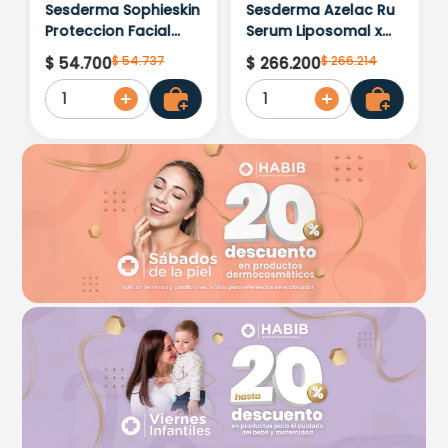
Sesderma Sophieskin
Sesderma Azelac Ru
Proteccion Facial
Serum Liposomal x
Kids Hypoallergenic
30ml
$
54
.
737
$
266
.
214
$
54
.
700
$
266
.
200
Spf 500 Moisturising
1
1