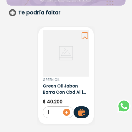
Te podría faltar
GREEN OIL
Green Oil Jabon
Barra Con Cbd Al 1%
Cannabidol
$
40
.
200
1