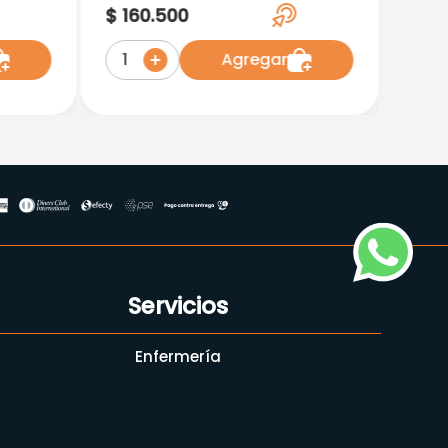
Caja X 300 Tabletas
$
160
.
500
Lp36000
Agregar
1
Servicios
Enfermería