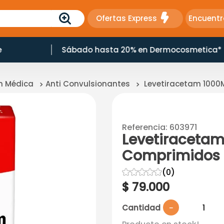
Ofertas Express
Encuentr
e
Sábado hasta 20% en Dermocosmetica*
ón Médica
Anti Convulsionantes
Levetiracetam 1000
Referencia
:
603971
Levetiracetam
Comprimidos
☆
☆
☆
☆
☆
(
0
)
$
79
.
000
Cantidad
－