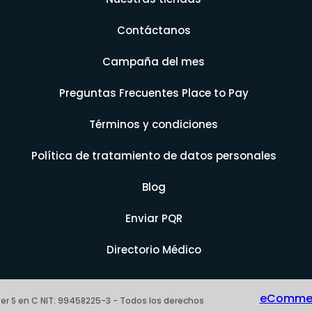
Contáctanos
Campaña del mes
Preguntas Frecuentes Place to Pay
Términos y condiciones
Política de tratamiento de datos personales
Blog
Enviar PQR
Directorio Médico
eCommerc
er S en C NIT: 99458225-3 - Todos los derechos