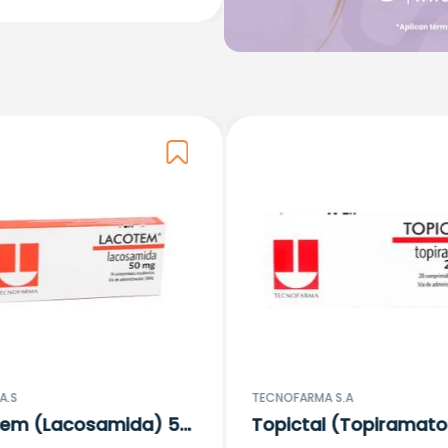
A.S
TECNOFARMA S.A
tem (Lacosamida) 50
Topictal (Topiramato