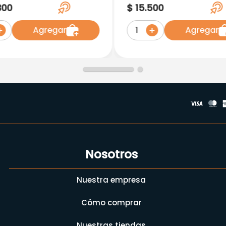
14 Comprimidos
25Mg X 28Comp.Tf
300
$
15
.
500
Agregar
Agregar
1
Nosotros
Nuestra empresa
Cómo comprar
Nuestras tiendas