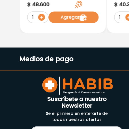
Retard 500 Mg X 30
Mg X 
$
48
.
600
$
40
.
Tabletas
Agregar
1
1
Medios de pago
Suscríbete a nuestro
Newsletter
Se el primero en enterarte de
todas nuestras ofertas