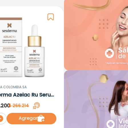
A COLOMBIA SA
erma Azelac Ru Serum
omal x 30ml
.
200
$
266
.
214
Agregar