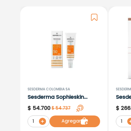
SESDERMA COLOMBIA SA
SESDERM
Sesderma Sophieskin
Sesd
Proteccion Facial Kids
Lipos
$
54
.
700
$
266
$
54
.
737
Hypoallergenic Spf 500
Moisturising
Agregar
1
1