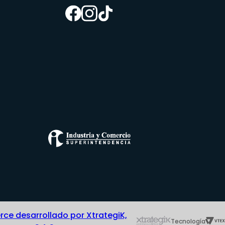
e desarrollado por XtrategiK,
Tecnología