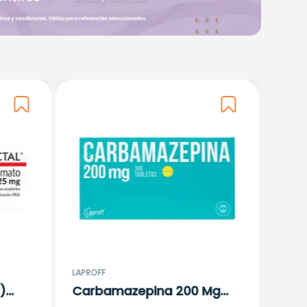
LAFRA
Val
(A.V
$
38
Tabl
1
LAPROFF
)
Carbamazepina 200 Mg