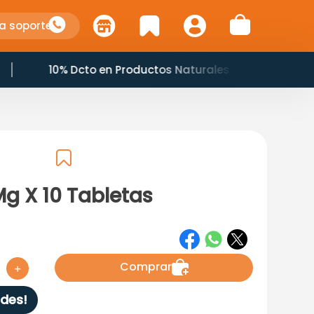
a soporte
10% Dcto en Productos Naturales
s
g X 10 Tabletas
Comprar
＋
des!