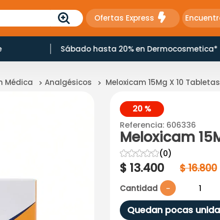
Ofertas Express
Encuentr
e
Sábado hasta 20% en Dermocosmetica*
ón Médica
Analgésicos
Meloxicam 15Mg X 10 Tableta
20 %
Referencia
:
606336
Meloxicam 15M
☆
☆
☆
☆
☆
(
0
)
$
13
.
400
$
16
.
800
Cantidad
－
Quedan pocas unida