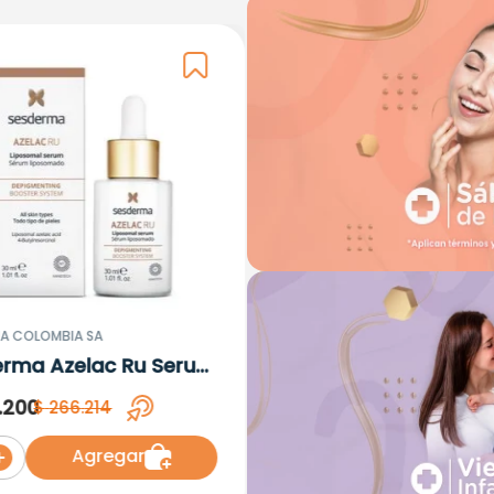
A COLOMBIA SA
erma Azelac Ru Serum
omal x 30ml
.
200
$
266
.
214
Agregar