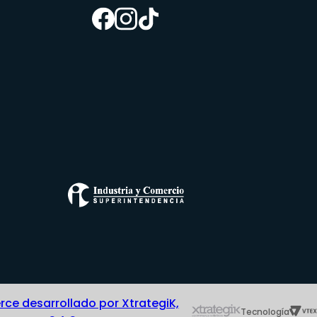
e desarrollado por XtrategiK,
Tecnología