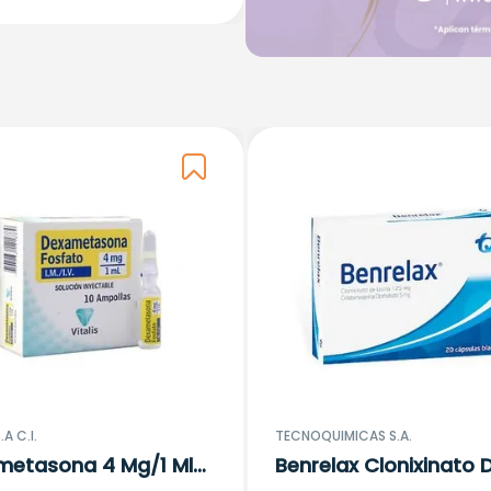
.A C.I.
TECNOQUIMICAS S.A.
metasona 4 Mg/1 Ml
Benrelax Clonixinato 