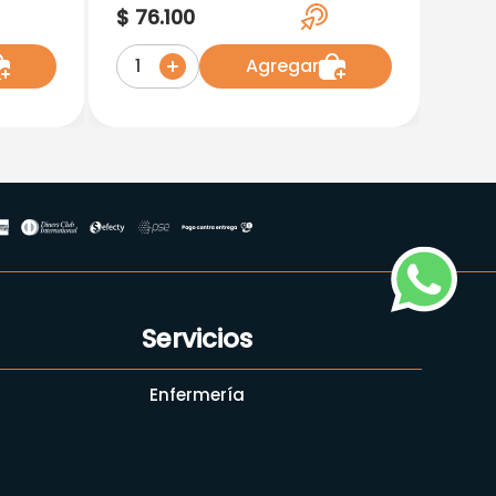
Acedtami) 750/350 Mg 50
$
76
.
100
na
Tabletas
 Cap
Agregar
1
Servicios
Enfermería