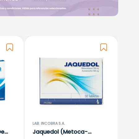
LAB. INCOBRA S.A.
De
Jaquedol (Metoca-