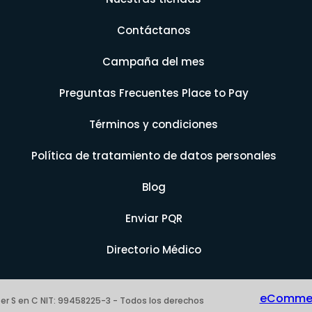
Contáctanos
Campaña del mes
Preguntas Frecuentes Place to Pay
Términos y condiciones
Política de tratamiento de datos personales
Blog
Enviar PQR
Directorio Médico
eCommerc
er S en C NIT: 99458225-3 - Todos los derechos