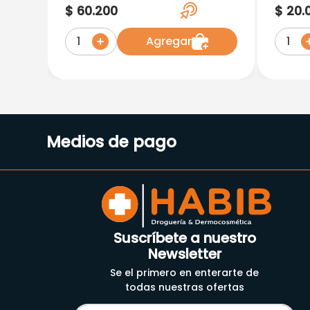
Recubiertas
10 Am
$
60
.
200
$
20
.
Agregar
1
1
Medios de pago
Suscríbete a nuestro
Newsletter
Se el primero en enterarte de
todas nuestras ofertas