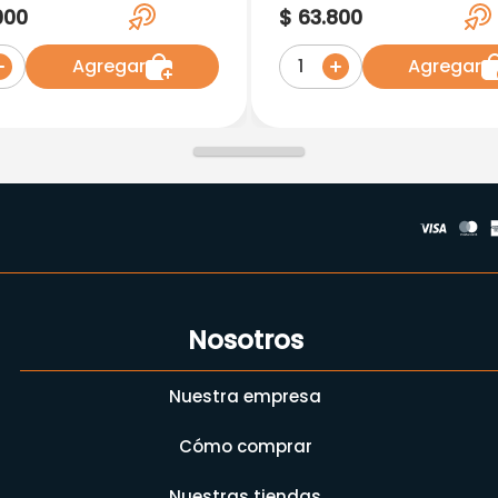
pollas Vt
Lisina
000
$
63
.
800
125Mg/Ciclobenzapri
Clorhidrato 5Mg X 20
Agregar
Agregar
1
Blandas.Tq
Nosotros
Nuestra empresa
Cómo comprar
Nuestras tiendas