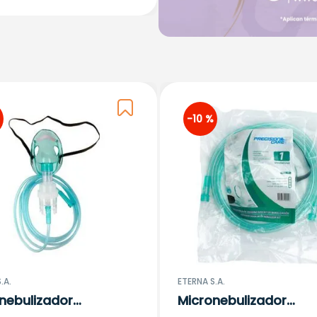
-
10 %
.A.
ETERNA S.A.
nebulizador
Micronebulizador