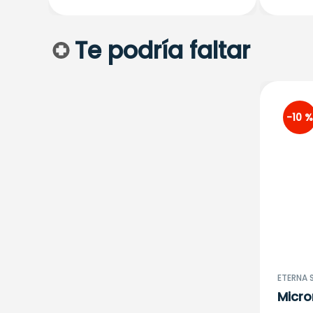
Te podría faltar
-
10 %
ETERNA S
Micro