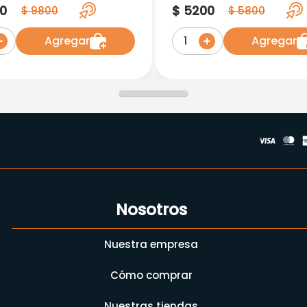
edium Precision
Adulto/Large
0
$
5200
$
9800
$
5800
Agregar
Agregar
1
Nosotros
Nuestra empresa
Cómo comprar
Nuestras tiendas