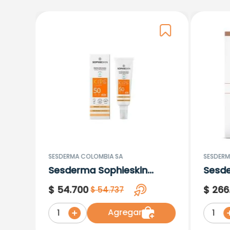
SESDERMA COLOMBIA SA
SESDERM
Sesderma Sophieskin
Sesd
Proteccion Facial Kids
Lipos
$
54
.
700
$
266
$
54
.
737
Hypoallergenic Spf 500
Moisturising
Agregar
1
1