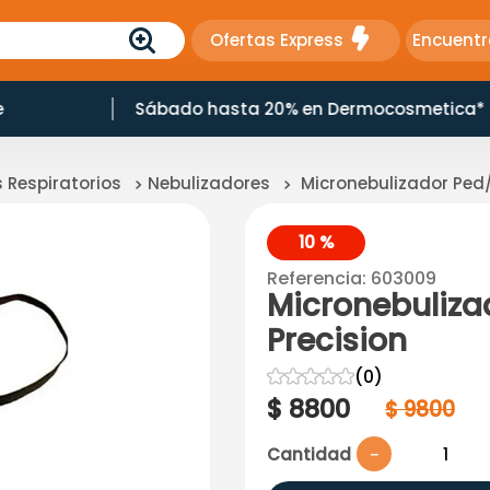
Ofertas Express
Encuentr
e
Sábado hasta 20% en Dermocosmetica*
 Respiratorios
Nebulizadores
Micronebulizador Ped
10 %
Referencia
:
603009
Micronebuliz
Precision
☆
☆
☆
☆
☆
(
0
)
$
8800
$
9800
Cantidad
－