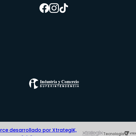
e desarrollado por XtrategiK,
Tecnología