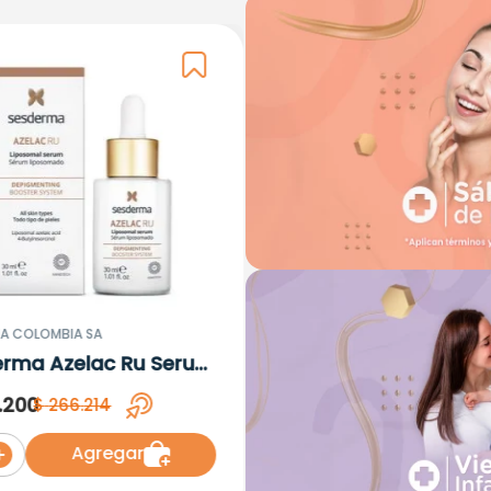
A COLOMBIA SA
erma Azelac Ru Serum
omal x 30ml
.
200
$
266
.
214
Agregar