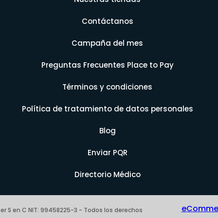
Contáctanos
Campaña del mes
Preguntas Frecuentes Place to Pay
Términos y condiciones
Política de tratamiento de datos personales
Blog
Enviar PQR
Directorio Médico
eCommerc
er S en C NIT: 99458225-3 - Todos los derechos