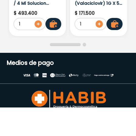
/ 4 Ml Solucion
(Valaciclovir) 1G X 5
Inyectable X 100
Tab
$
493
.
400
$
171
.
500
Ampollas
1
1
Medios de pago
Suscríbete a nuestro
Newsletter
Se el primero en enterarte de