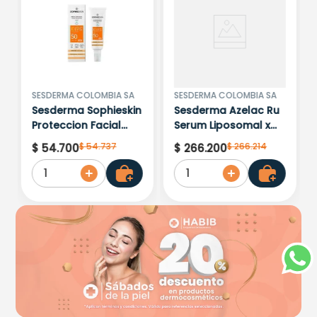
escribir un comentario.
Más reciente
Todos
Cargando comentarios…
SESDERMA COLOMBIA SA
SESDERMA COLOMBIA SA
Sesderma Sophieskin
Sesderma Azelac Ru
Proteccion Facial
Serum Liposomal x
Kids Hypoallergenic
30ml
$
54
.
737
$
266
.
214
$
54
.
700
$
266
.
200
Spf 500 Moisturising
1
1