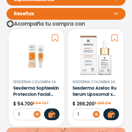
Reseñas
Acompaña tu compra con
Por favor, inicia sesión para
escribir un comentario.
Más reciente
Todos
Cargando comentarios…
SESDERMA COLOMBIA SA
SESDERMA COLOMBIA SA
Sesderma Sophieskin
Sesderma Azelac Ru
Proteccion Facial
Serum Liposomal x
Kids Hypoallergenic
30ml
$
54
.
737
$
266
.
214
$
54
.
700
$
266
.
200
Spf 500 Moisturising
1
1