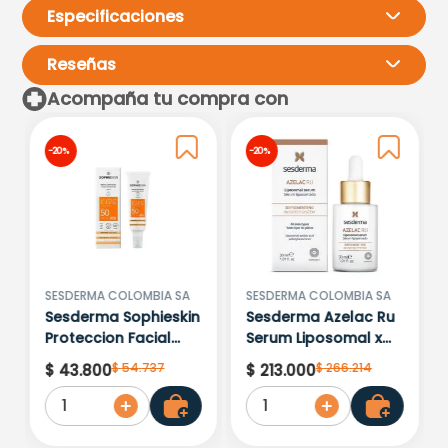
Especificaciones
Reseñas
Acompaña tu compra con
Por favor, inicia sesión para
-
20 %
-
20 %
escribir un comentario.
Más reciente
Todos
No hay comentarios.
SESDERMA COLOMBIA SA
SESDERMA COLOMBIA SA
Sesderma Sophieskin
Sesderma Azelac Ru
Proteccion Facial
Serum Liposomal x
Kids Hypoallergenic
30ml
$
54
.
737
$
266
.
214
$
43
.
800
$
213
.
000
Spf 500 Moisturising
1
1