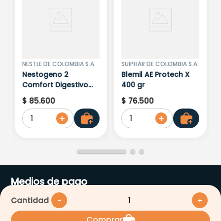
NESTLE DE COLOMBIA S.A.
SUIPHAR DE COLOMBIA S.A.
Nestogeno 2
Blemil AE Protech X
Comfort Digestivo
400 gr
(Formula Infantil) X
$
85
.
600
$
76
.
500
800Gr
1
1
Medios de pago
Cantidad
－
＋
Comprar