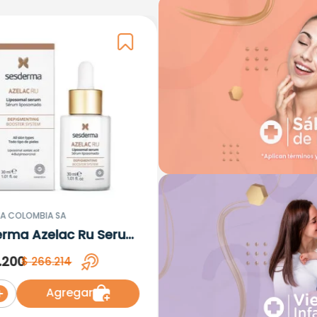
A COLOMBIA SA
erma Azelac Ru Serum
omal x 30ml
.
200
$
266
.
214
Agregar