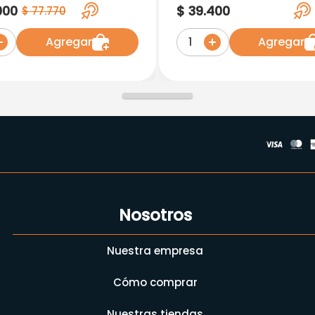
 X 50Ud. Kc
Swimers M X 11 U
000
$
39
.
400
$
77
.
770
Agregar
Agregar
1
Nosotros
Nuestra empresa
Cómo comprar
Nuestras tiendas