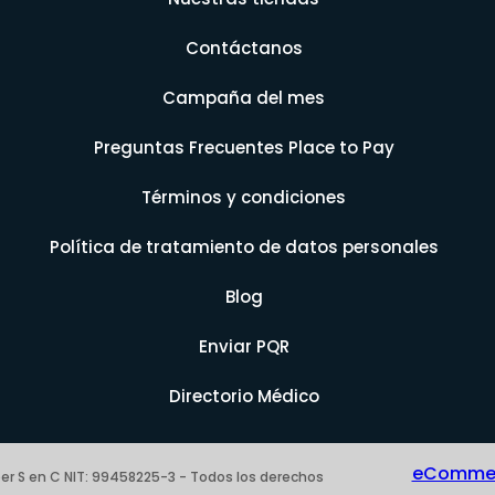
Contáctanos
Campaña del mes
Preguntas Frecuentes Place to Pay
Términos y condiciones
Política de tratamiento de datos personales
Blog
Enviar PQR
Directorio Médico
eCommerc
er S en C NIT: 99458225-3 - Todos los derechos