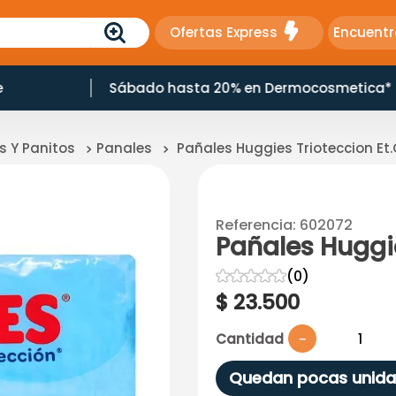
Ofertas Express
Encuentr
ocosmetica*
10% Dcto en Productos Naturales
s Y Panitos
Panales
Pañales Huggies Trioteccion Et
Referencia
:
602072
Pañales Huggie
☆
☆
☆
☆
☆
(
0
)
$
23
.
500
Cantidad
－
Quedan pocas unida