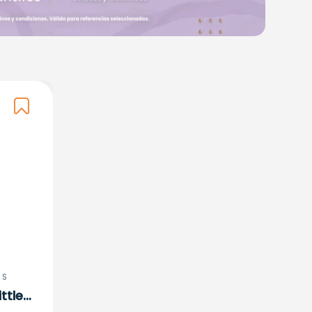
 S
ttle