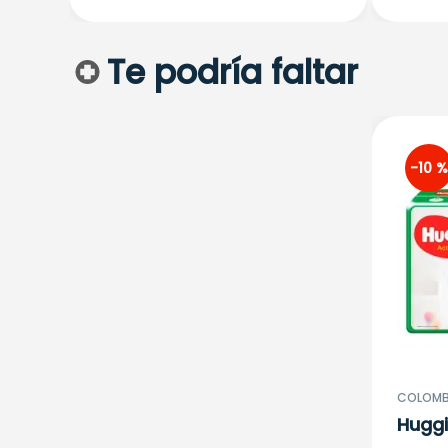
Te podría faltar
-
10 %
COLOMBI
Huggi