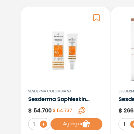
SESDERMA COLOMBIA SA
SESDERM
Sesderma Sophieskin
Sesd
Proteccion Facial Kids
Lipos
$
54
.
700
$
266
$
54
.
737
Hypoallergenic Spf 500
Moisturising
Agregar
1
1