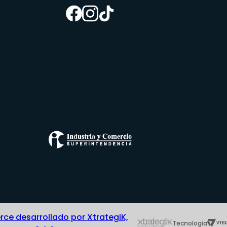
e desarrollado por XtrategiK,
Tecnología