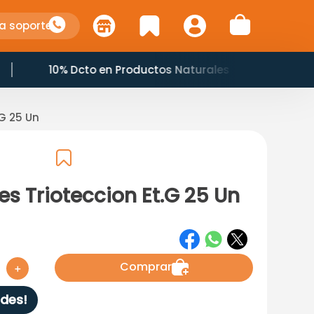
a soporte
Horario: 7:00 am a 8:45 pm
.G 25 Un
s Trioteccion Et.G 25 Un
Comprar
＋
des!