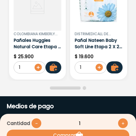
COLOMBIANA KIMBERLY
DISTRIMEDICALL DE
COLPAPEL S
COLOMBIA S.A.S
Pañales Huggies
Pañal Nateen Baby
Natural Care Etapa 1
Soft Line Etapa 2 X 24
Peq.30 Un
Unidades
$
25
.
900
$
19
.
600
1
1
Medios de pago
Cantidad
－
＋
Comprar