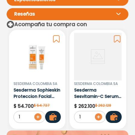
Reseñas
Acompaña tu compra con
Por favor, inicia sesión para
escribir un comentario.
Más reciente
Todos
Cargando comentarios…
SESDERMA COLOMBIA SA
SESDERMA COLOMBIA SA
Sesderma Sophieskin
Sesderma
Proteccion Facial
Sesvitamin-C Serum
Kids Hypoallergenic
Liposomado x 30ml
$
54
.
737
$
262
.
128
$
54
.
700
$
262
.
100
Spf 500 Moisturising
1
1