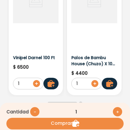
Vinipel Darnel 100 Ft
Palos de Bambu
House (Chuzo) X 100
$
6500
Und
$
4400
1
1
Cantidad
－
＋
Medios de pago
Comprar