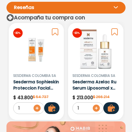
Reseñas
Acompaña tu compra con
Por favor, inicia sesión para
-
20 %
-
20 %
escribir un comentario.
Más reciente
Todos
Cargando comentarios…
SESDERMA COLOMBIA SA
SESDERMA COLOMBIA SA
Sesderma Sophieskin
Sesderma Azelac Ru
Proteccion Facial
Serum Liposomal x
Kids Hypoallergenic
30ml
$
54
.
737
$
266
.
214
$
43
.
800
$
213
.
000
Spf 500 Moisturising
1
1