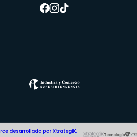
e desarrollado por XtrategiK,
Tecnología