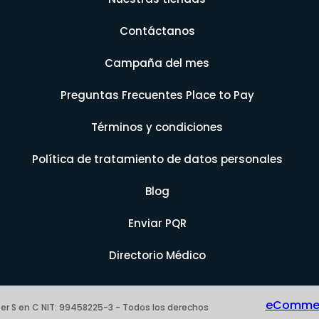
Contáctanos
Campaña del mes
Preguntas Frecuentes Place to Pay
Términos y condiciones
Política de tratamiento de datos personales
Blog
Enviar PQR
Directorio Médico
eCommerc
er S en C NIT: 99458225-3 - Todos los derechos