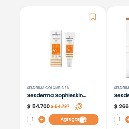
SESDERMA COLOMBIA SA
SESDERM
Sesderma Sophieskin
Sesd
Proteccion Facial Kids
Lipos
$
54
.
700
$
266
$
54
.
737
Hypoallergenic Spf 500
Moisturising
Agregar
1
1