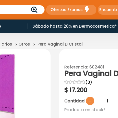
Ofertas Express
Encuentr
e
Sábado hasta 20% en Dermocosmetica*
larios
Otros
Pera Vaginal D Cristal
Referencia
:
602481
Pera Vaginal D
☆
☆
☆
☆
☆
(
0
)
$
17
.
200
Cantidad
－
Producto en stock!