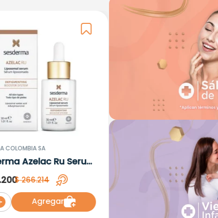
A COLOMBIA SA
erma Azelac Ru Serum
omal x 30ml
.
200
$
266
.
214
Agregar