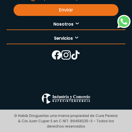
Enviar
Nosotros
Servicios
Nuestra empresa
Cómo comprar
Enfermería
Nuestras tiendas
Contáctanos
Campaña del mes
Términos y condiciones
Preguntas Frecuentes Place to Pay
Politica de privacidad
© Habib Droguerías una marca propiedad de Cure Pereira
& Cia Juan Cuper S en C NIT: 99458225-3 - Todos los
Blog
derechos reservados