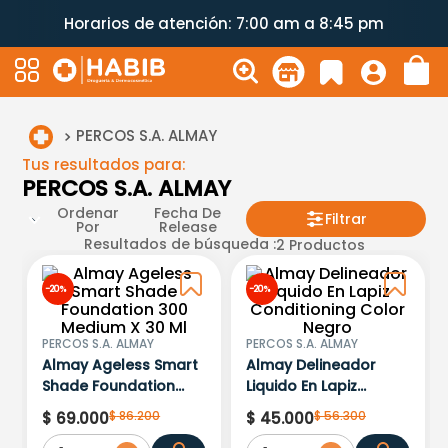
Horarios de atención: 7:00 am a 8:45 pm
PERCOS S.A. ALMAY
Tus resultados para:
PERCOS S.A. ALMAY
Ordenar
Fecha De
Filtrar
Por
Release
Resultados de búsqueda :
2
Productos
-
20 %
-
20 %
PERCOS S.A. ALMAY
PERCOS S.A. ALMAY
Almay Ageless Smart
Almay Delineador
Shade Foundation
Liquido En Lapiz
300 Medium X 30 Ml
Conditioning Color
$
86
.
200
$
56
.
300
$
69
.
000
$
45
.
000
Negro