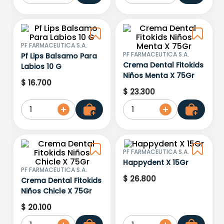
PF FARMACEUTICA S.A.
PF FARMACEUTICA S.A.
Pf Lips Balsamo Para
Crema Dental Fitokids
Labios 10 G
Niños Menta X 75Gr
$
16
.
700
$
23
.
300
1
1
PF FARMACEUTICA S.A.
Happydent X 15Gr
PF FARMACEUTICA S.A.
$
26
.
800
Crema Dental Fitokids
Niños Chicle X 75Gr
$
20
.
100