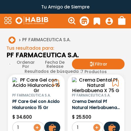
Tu Amigo de Siempre
PF FARMACEUTICA S.A.
Tus resultados para:
PF FARMACEUTICA S.A.
Ordenar
Fecha De
Filtrar
Por
Release
Resultados de búsqueda :
7
Productos
PF FARMACEUTICA S.A.
PF FARMACEUTICA S.A.
PF Care Gel con Acido
Crema Dental Pf
Hialuronico 15 Gr
Natural Hierbabuena
X 75 G
$
34
.
600
$
25
.
500
1
1