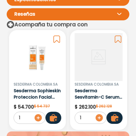
Reseñas
Acompaña tu compra con
Por favor, inicia sesión para
escribir un comentario.
Más reciente
Todos
Cargando comentarios…
SESDERMA COLOMBIA SA
SESDERMA COLOMBIA SA
Sesderma Sophieskin
Sesderma
Proteccion Facial
Sesvitamin-C Serum
Kids Hypoallergenic
Liposomado x 30ml
$
54
.
737
$
262
.
128
$
54
.
700
$
262
.
100
Spf 500 Moisturising
1
1