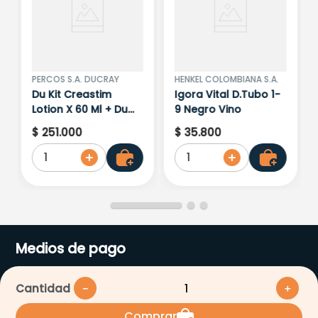
PERCOS S.A. DUCRAY
HENKEL COLOMBIANA S.A.
Du Kit Creastim
Igora Vital D.Tubo 1-
Lotion X 60 Ml + Du
9 Negro Vino
Anaphase Shampoo
$
251
.
000
$
35
.
800
X 200 ML
1
1
Medios de pago
Cantidad
－
＋
Comprar