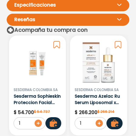
Especificaciones
Reseñas
Acompaña tu compra con
Por favor, inicia sesión para
escribir un comentario.
Más reciente
Todos
Cargando comentarios…
SESDERMA COLOMBIA SA
SESDERMA COLOMBIA SA
Sesderma Sophieskin
Sesderma Azelac Ru
Proteccion Facial
Serum Liposomal x
Kids Hypoallergenic
30ml
$
54
.
737
$
266
.
214
$
54
.
700
$
266
.
200
Spf 500 Moisturising
1
1