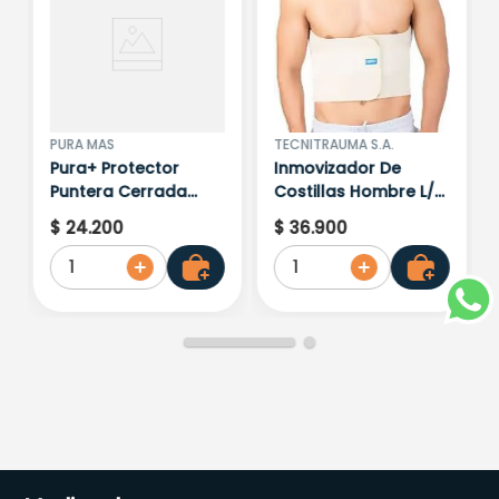
PURA MAS
TECNITRAUMA S.A.
Pura+ Protector
Inmovizador De
Puntera Cerrada
Costillas Hombre L/Xl
Blanco Ref.4925
Beige Rf. 17150B
$
24
.
200
$
36
.
900
1
1