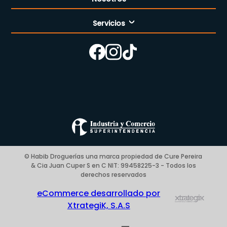
Servicios
Nuestra empresa
Cómo comprar
Enfermería
Nuestras tiendas
Contáctanos
Campaña del mes
Términos y condiciones
Preguntas Frecuentes Place to Pay
Politica de privacidad
© Habib Droguerías una marca propiedad de Cure Pereira
& Cia Juan Cuper S en C NIT: 99458225-3 - Todos los
Blog
derechos reservados
eCommerce desarrollado por
XtrategiK, S.A.S