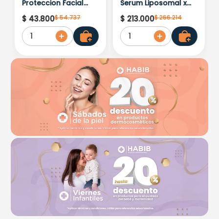
Proteccion Facial
Serum Liposomal x
Kids Hypoallergenic
30ml
$
54
.
737
$
266
.
214
$
43
.
800
$
213
.
000
Spf 500 Moisturising
1
1