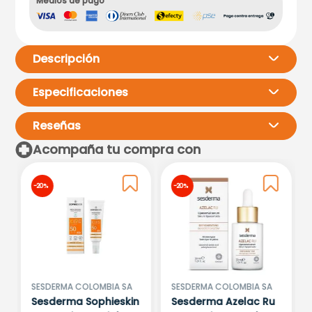
Medios de pago
Descripción
Especificaciones
Reseñas
Acompaña tu compra con
Por favor, inicia sesión para
-
20 %
-
20 %
escribir un comentario.
Más reciente
Todos
Cargando comentarios…
SESDERMA COLOMBIA SA
SESDERMA COLOMBIA SA
Sesderma Sophieskin
Sesderma Azelac Ru