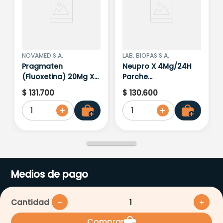
NOVAMED S.A.
LAB. BIOPAS S.A.
Pragmaten
Neupro X 4Mg/24H
(Fluoxetina) 20Mg X
Parche
30 Capsulas
Transdermico
$
131
.
700
$
130
.
600
1
1
Medios de pago
Cantidad
－
＋
Comprar