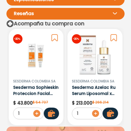
Reseñas
Acompaña tu compra con
Por favor, inicia sesión para
-
20 %
-
20 %
escribir un comentario.
Más reciente
Todos
Cargando comentarios…
SESDERMA COLOMBIA SA
SESDERMA COLOMBIA SA
Sesderma Sophieskin
Sesderma Azelac Ru
Proteccion Facial
Serum Liposomal x
Kids Hypoallergenic
30ml
$
54
.
737
$
266
.
214
$
43
.
800
$
213
.
000
Spf 500 Moisturising
1
1