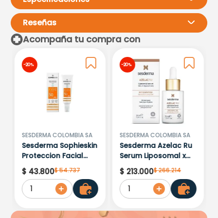
Reseñas
Acompaña tu compra con
Por favor, inicia sesión para
-
20 %
-
20 %
escribir un comentario.
Más reciente
Todos
Cargando comentarios…
SESDERMA COLOMBIA SA
SESDERMA COLOMBIA SA
Sesderma Sophieskin
Sesderma Azelac Ru
Proteccion Facial
Serum Liposomal x
Kids Hypoallergenic
30ml
$
54
.
737
$
266
.
214
$
43
.
800
$
213
.
000
Spf 500 Moisturising
1
1