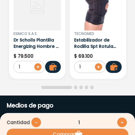
ESIMCO S.A.S.
TECNOMED
Dr Scholls Plantilla
Estabilizador de
Energizing Hombre 2
Rodilla Spt Rotula
Und
Negro Talla Unica
$
79
.
500
$
69
.
100
1
1
Medios de pago
Cantidad
－
＋
Comprar