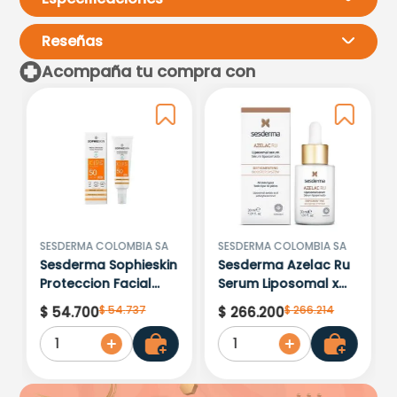
Reseñas
Acompaña tu compra con
Por favor, inicia sesión para
escribir un comentario.
Más reciente
Todos
Cargando comentarios…
SESDERMA COLOMBIA SA
SESDERMA COLOMBIA SA
Sesderma Sophieskin
Sesderma Azelac Ru
Proteccion Facial
Serum Liposomal x
Kids Hypoallergenic
30ml
$
54
.
737
$
266
.
214
$
54
.
700
$
266
.
200
Spf 500 Moisturising
1
1