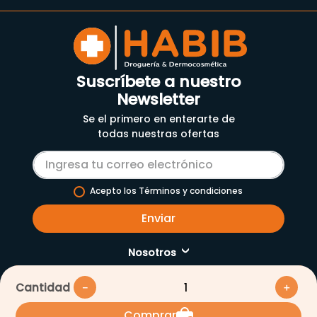
Quetiapina 100Mg X
Pragmaten
30Tab.Mk
(Fluoxetina) 20Mg X
30 Capsulas
$
56
.
400
$
131
.
700
1
1
Medios de pago
Cantidad
－
＋
Comprar