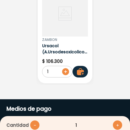
ZAMBON
Ursacol
(A.Ursodesoxicolico)
600Mg X 15Tab
$
106
.
300
1
Medios de pago
Cantidad
－
＋