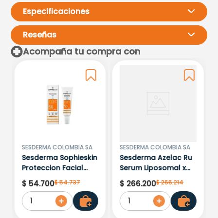
Especificaciones
Reseñas
Acompaña tu compra con
Por favor, inicia sesión para
escribir un comentario.
Más reciente
Todos
Cargando comentarios…
SESDERMA COLOMBIA SA
SESDERMA COLOMBIA SA
Sesderma Sophieskin
Sesderma Azelac Ru
Proteccion Facial
Serum Liposomal x
Kids Hypoallergenic
30ml
$
54
.
737
$
266
.
214
$
54
.
700
$
266
.
200
Spf 500 Moisturising
1
1