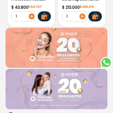
Kids Hypoallergenic
30ml
$
54
.
737
$
266
.
214
$
43
.
800
$
213
.
000
Spf 500 Moisturising
1
1