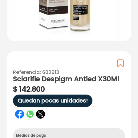
Referencia
:
602913
Sclarifie Despigm Antied X30Ml
$
142
.
800
Quedan pocas unidades!
Medios de pago