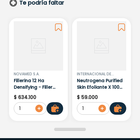
Te podría faltar
NOVAMED S.A.
INTERNACIONAL DE
PERFUMERIA LTDA
Fillerina 12 Ha
Neutrogena Purified
Densifying - Filler
Skin Efoliante X 100
Grado 4 Novamed
Gr
$
634
.
100
$
59
.
000
1
1