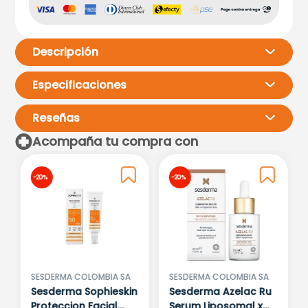
Descripción
Especificaciones
Reseñas
Acompaña tu compra con
Por favor, inicia sesión para
-
20 %
-
20 %
escribir un comentario.
Más reciente
Todos
Cargando comentarios…
SESDERMA COLOMBIA SA
SESDERMA COLOMBIA SA
Sesderma Sophieskin
Sesderma Azelac Ru
Proteccion Facial
Serum Liposomal x