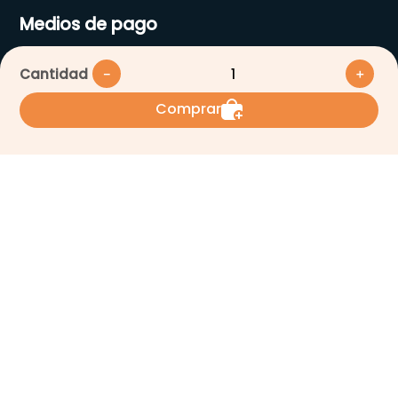
Medios de pago
Cantidad
－
＋
Comprar
Suscríbete a nuestro
Newsletter
Se el primero en enterarte de
todas nuestras ofertas
Acepto los Términos y condiciones
Enviar
Nosotros