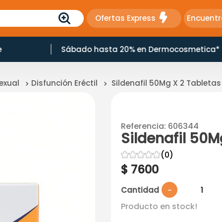
Ofertas Express
Encuentr
e
Sábado hasta 20% en Dermocosmetica*
exual
Disfunción Eréctil
Sildenafil 50Mg X 2 Tabletas
Referencia
:
606344
Sildenafil 50M
☆
☆
☆
☆
☆
(
0
)
$
7600
Cantidad
－
Producto en stock!