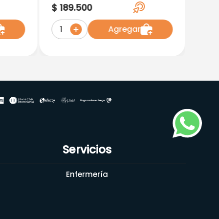
TabletasEl
$
189
.
500
Agregar
1
Servicios
Enfermería