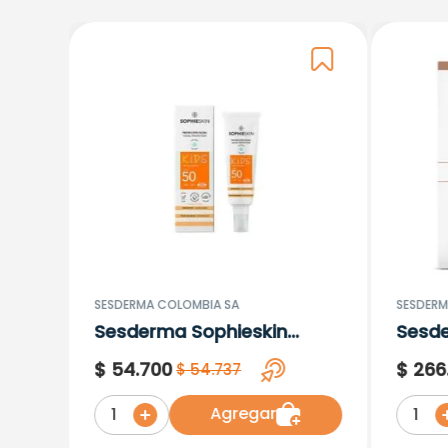
SESDERMA COLOMBIA SA
SESDERM
Sesderma Sophieskin
Sesd
Proteccion Facial Kids
Lipos
$
54
.
700
$
266
$
54
.
737
Hypoallergenic Spf 500
Moisturising
Agregar
1
1