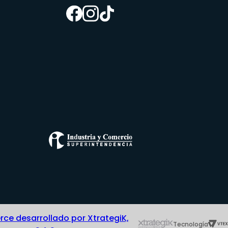
e desarrollado por XtrategiK,
Tecnología