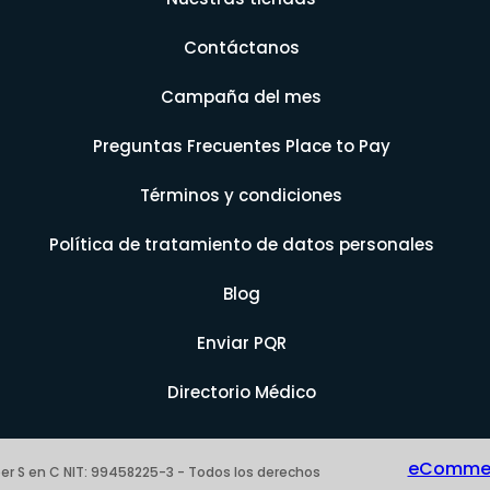
Contáctanos
Campaña del mes
Preguntas Frecuentes Place to Pay
Términos y condiciones
Política de tratamiento de datos personales
Blog
Enviar PQR
Directorio Médico
eCommerc
er S en C NIT: 99458225-3 - Todos los derechos