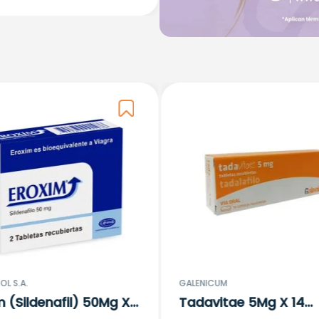
OL S.A.
GALENICUM
m (Sildenafil) 50Mg X
Tadavitae 5Mg X 14