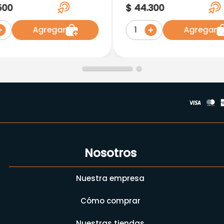
letas
Tabletas
500
$
44
.
300
Agregar
Agregar
1
Nosotros
Nuestra empresa
Cómo comprar
Nuestras tiendas