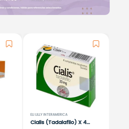
ASPEN
Viag
Tabl
$
31
.
1
ELI LILLY INTERAMERICA
Cialis (Tadalafilo) X 4