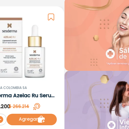
A COLOMBIA SA
erma Azelac Ru Serum
omal x 30ml
.
200
$
266
.
214
Agregar