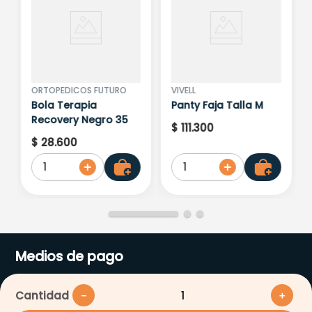
ORTOPEDICOS FUTURO
VIVELL
Bola Terapia
Panty Faja Talla M
Recovery Negro 35
$
111
.
300
$
28
.
600
1
1
Medios de pago
Cantidad
－
＋