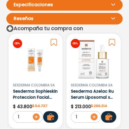
Especificaciones
Reseñas
Acompaña tu compra con
Por favor, inicia sesión para
-
20 %
-
20 %
escribir un comentario.
Más reciente
Todos
Cargando comentarios…
SESDERMA COLOMBIA SA
SESDERMA COLOMBIA SA
Sesderma Sophieskin
Sesderma Azelac Ru
Proteccion Facial
Serum Liposomal x
Kids Hypoallergenic
30ml
$
54
.
737
$
266
.
214
$
43
.
800
$
213
.
000
Spf 500 Moisturising
1
1