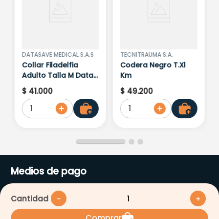
DATASAVE MEDICAL S.A.S
TECNITRAUMA S.A.
Collar Filadelfia
Codera Negro T.Xl
Adulto Talla M Data
Km
Save
$
41
.
000
$
49
.
200
1
1
Medios de pago
Cantidad
－
＋
Comprar