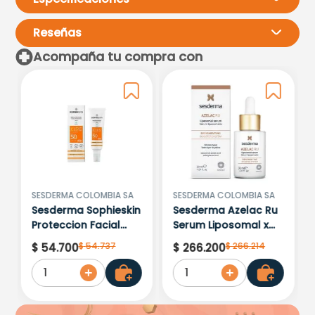
Reseñas
Acompaña tu compra con
Por favor, inicia sesión para
escribir un comentario.
Más reciente
Todos
Cargando comentarios…
SESDERMA COLOMBIA SA
SESDERMA COLOMBIA SA
Sesderma Sophieskin
Sesderma Azelac Ru
Proteccion Facial
Serum Liposomal x
Kids Hypoallergenic
30ml
$
54
.
737
$
266
.
214
$
54
.
700
$
266
.
200
Spf 500 Moisturising
1
1