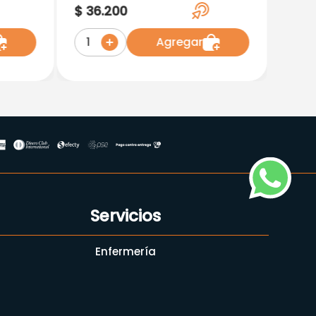
Km002 Kamex
$
36
.
200
Agregar
1
Servicios
Enfermería