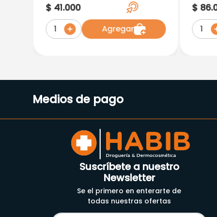
Talla M Data Save
L/Xl 
$
41
.
000
$
86
.
Agregar
1
1
Medios de pago
Suscríbete a nuestro
Newsletter
Se el primero en enterarte de
todas nuestras ofertas