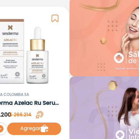
A COLOMBIA SA
erma Azelac Ru Serum
omal x 30ml
.
200
$
266
.
214
Agregar