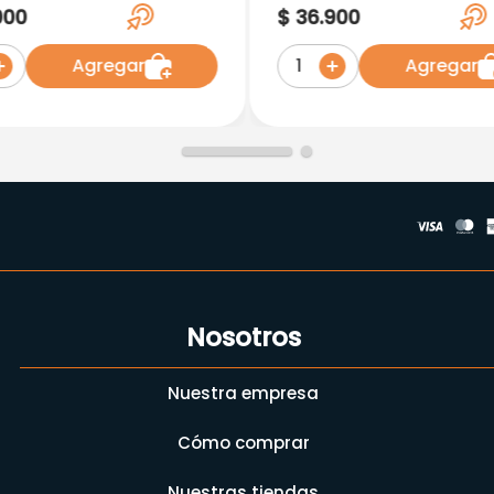
X 10Ud Rf.40500
Hombre L/Xl Beige Rf.
000
$
36
.
900
17150B
Agregar
Agregar
1
Nosotros
Nuestra empresa
Cómo comprar
Nuestras tiendas