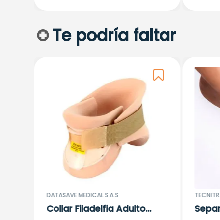
Te podría faltar
la S
DATASAVE MEDICAL S.A.S
TECNITR
Collar Filadelfia Adulto
Separ