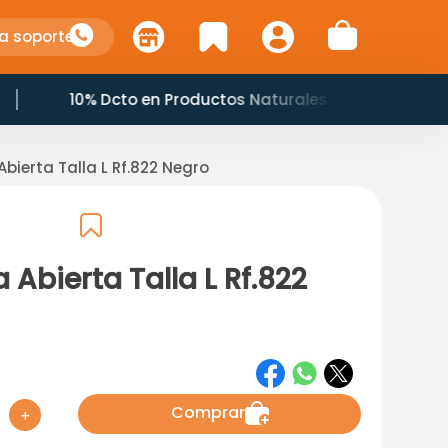
a soporte
es
Horario: 7:00 am a 8:45 pm
Abierta Talla L Rf.822 Negro
 Abierta Talla L Rf.822
Comprar
＋