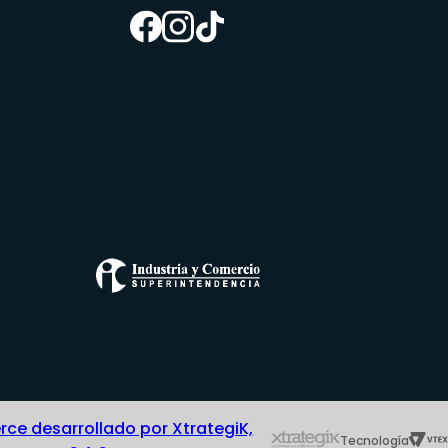
e desarrollado por XtrategiK,
Tecnología