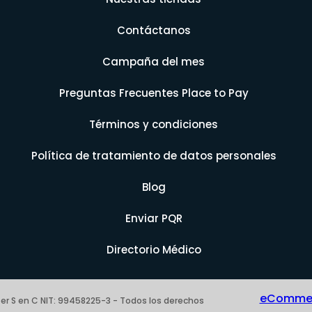
Contáctanos
Campaña del mes
Preguntas Frecuentes Place to Pay
Términos y condiciones
Política de tratamiento de datos personales
Blog
Enviar PQR
Directorio Médico
eCommerc
er S en C NIT: 99458225-3 - Todos los derechos