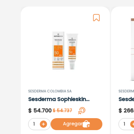
SESDERMA COLOMBIA SA
SESDERM
Sesderma Sophieskin
Sesd
Proteccion Facial Kids
Lipos
$
54
.
700
$
266
$
54
.
737
Hypoallergenic Spf 500
Moisturising
Agregar
1
1