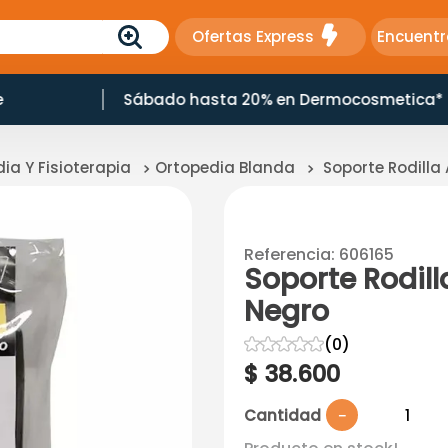
Ofertas Express
Encuentr
ermocosmetica*
10% Dcto en Productos Natural
ia Y Fisioterapia
Ortopedia Blanda
Soporte Rodilla 
Referencia
:
606165
Soporte Rodilla
Negro
☆
☆
☆
☆
☆
(
0
)
$
38
.
600
Cantidad
－