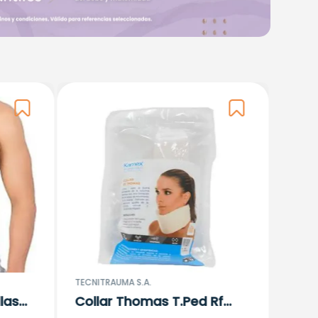
KROMIA
Lumb
$
81
.
1
TECNITRAUMA S.A.
las
Collar Thomas T.Ped Rf