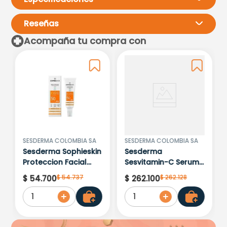
Reseñas
Acompaña tu compra con
Por favor, inicia sesión para
escribir un comentario.
Más reciente
Todos
Cargando comentarios…
SESDERMA COLOMBIA SA
SESDERMA COLOMBIA SA
Sesderma Sophieskin
Sesderma
Proteccion Facial
Sesvitamin-C Serum
Kids Hypoallergenic
Liposomado x 30ml
$
54
.
737
$
262
.
128
$
54
.
700
$
262
.
100
Spf 500 Moisturising
1
1