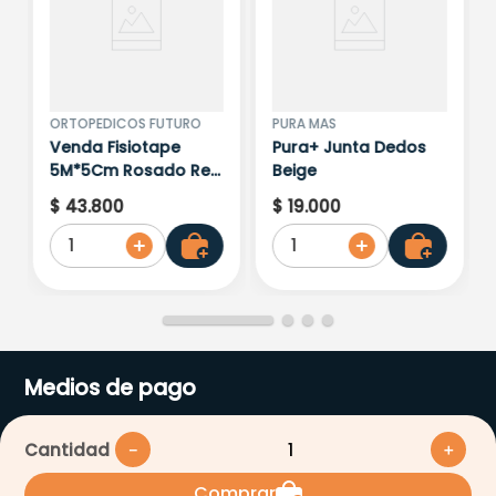
ORTOPEDICOS FUTURO
PURA MAS
Venda Fisiotape
Pura+ Junta Dedos
5M*5Cm Rosado Ref
Beige
(71089)
$
43
.
800
$
19
.
000
1
1
Medios de pago
Cantidad
－
＋
Comprar