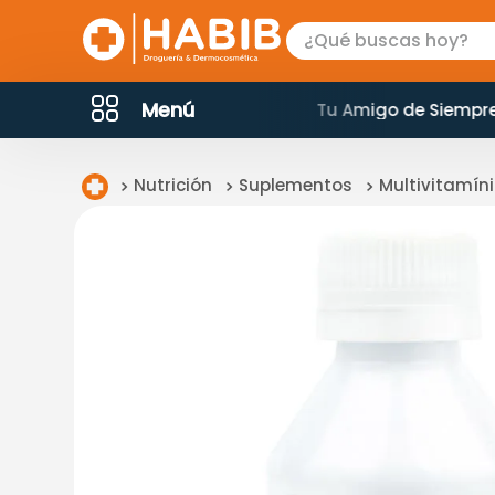
¿Qué buscas hoy?
MINOS MÁS BUSCADOS
Menú
0 am a 8:45 pm
Tu Amigo de Siempr
mounjaro
magnesio
Nutrición
Suplementos
Multivitamín
omega 3
vitamina c
proteina
colageno
isdin
protector solar
tensiometro
sesderma