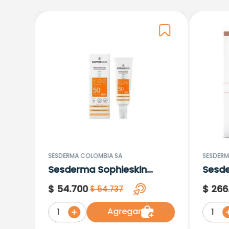
SESDERMA COLOMBIA SA
SESDERM
Sesderma Sophieskin
Sesd
Proteccion Facial Kids
Lipos
$
54
.
700
$
266
$
54
.
737
Hypoallergenic Spf 500
Moisturising
Agregar
1
1