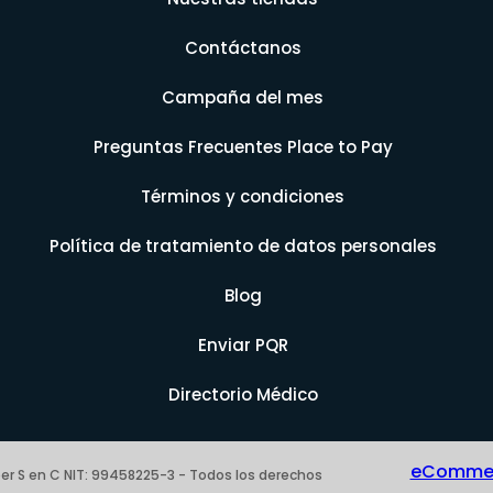
Contáctanos
Campaña del mes
Preguntas Frecuentes Place to Pay
Términos y condiciones
Política de tratamiento de datos personales
Blog
Enviar PQR
Directorio Médico
eCommerc
er S en C NIT: 99458225-3 - Todos los derechos