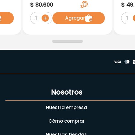
150Cap.Pc
Kids 
$
80
.
600
$
49
.
Agregar
1
1
Nosotros
Nuestra empresa
Cómo comprar
Nuestras tiendas