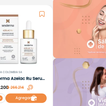
A COLOMBIA SA
erma Azelac Ru Serum
omal x 30ml
.
200
$
266
.
214
Agregar