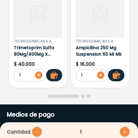
TECNOQUIMICAS S.A.
TECNOQUIMICAS S.A.
Trimetoprim Sulfa
Ampicilina 250 Mg
80Mg/400Mg X
Suspension 60 Ml Mk
100Tab.Mk
$
40
.
000
$
16
.
000
1
1
Medios de pago
Cantidad
－
＋