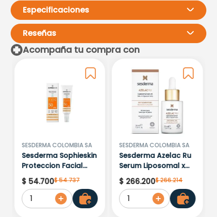
Especificaciones
Reseñas
Acompaña tu compra con
Por favor, inicia sesión para
escribir un comentario.
Más reciente
Todos
Cargando comentarios…
SESDERMA COLOMBIA SA
SESDERMA COLOMBIA SA
Sesderma Sophieskin
Sesderma Azelac Ru
Proteccion Facial
Serum Liposomal x
Kids Hypoallergenic
30ml
$
54
.
737
$
266
.
214
$
54
.
700
$
266
.
200
Spf 500 Moisturising
1
1