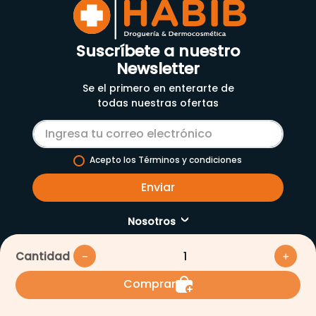
Suscríbete a nuestro
Newsletter
Se el primero en enterarte de
todas nuestras ofertas
Acepto los Términos y condiciones
Enviar
Nosotros
Servicios
Cantidad
－
＋
Nuestra empresa
Comprar
Cómo comprar
Enfermería
Nuestras tiendas