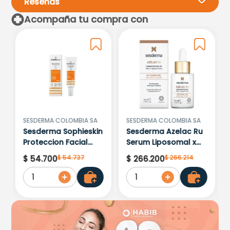
Reseñas
Acompaña tu compra con
Por favor, inicia sesión para
escribir un comentario.
Más reciente
Todos
No hay comentarios.
SESDERMA COLOMBIA SA
SESDERMA COLOMBIA SA
Sesderma Sophieskin
Sesderma Azelac Ru
Proteccion Facial
Serum Liposomal x
Kids Hypoallergenic
30ml
$
54
.
737
$
266
.
214
$
54
.
700
$
266
.
200
Spf 500 Moisturising
1
1