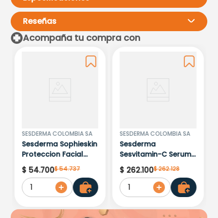
Reseñas
Acompaña tu compra con
Por favor, inicia sesión para
escribir un comentario.
Más reciente
Todos
Cargando comentarios…
SESDERMA COLOMBIA SA
SESDERMA COLOMBIA SA
Sesderma Sophieskin
Sesderma
Proteccion Facial
Sesvitamin-C Serum
Kids Hypoallergenic
Liposomado x 30ml
$
54
.
737
$
262
.
128
$
54
.
700
$
262
.
100
Spf 500 Moisturising
1
1