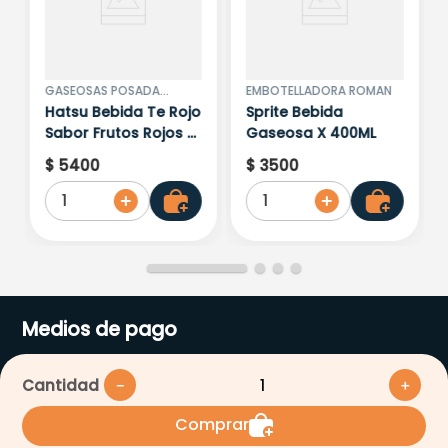
GASEOSAS POSADA
EMBOTELLADORA ROMAN
TOBON S.A
Hatsu Bebida Te Rojo
Sprite Bebida
Sabor Frutos Rojos X
Gaseosa X 400ML
400ML
$
5400
$
3500
1
1
Medios de pago
Cantidad
－
＋
Comprar