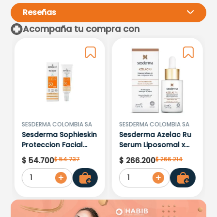
Reseñas
Acompaña tu compra con
Por favor, inicia sesión para
escribir un comentario.
Más reciente
Todos
Cargando comentarios…
SESDERMA COLOMBIA SA
SESDERMA COLOMBIA SA
Sesderma Sophieskin
Sesderma Azelac Ru
Proteccion Facial
Serum Liposomal x
Kids Hypoallergenic
30ml
$
54
.
737
$
266
.
214
$
54
.
700
$
266
.
200
Spf 500 Moisturising
1
1