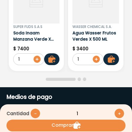
SUPER FUDS S.A.S
WASSER CHEMICAL S.A.
Soda Inaam
Agua Wasser Frutos
Manzana Verde X
Verdes X 500 ML
269
$
7400
$
3400
1
1
Medios de pago
Cantidad
－
＋
Comprar