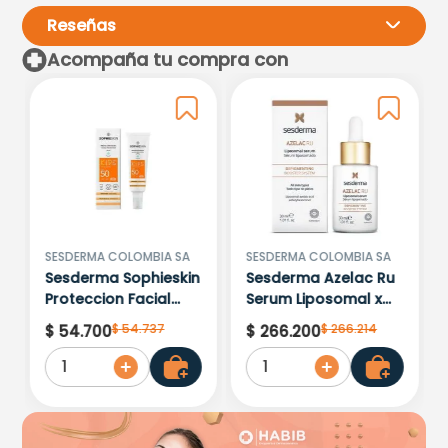
Reseñas
Acompaña tu compra con
Por favor, inicia sesión para
escribir un comentario.
Más reciente
Todos
Cargando comentarios…
SESDERMA COLOMBIA SA
SESDERMA COLOMBIA SA
Sesderma Sophieskin
Sesderma Azelac Ru
Proteccion Facial
Serum Liposomal x
Kids Hypoallergenic
30ml
$
54
.
737
$
266
.
214
$
54
.
700
$
266
.
200
Spf 500 Moisturising
1
1