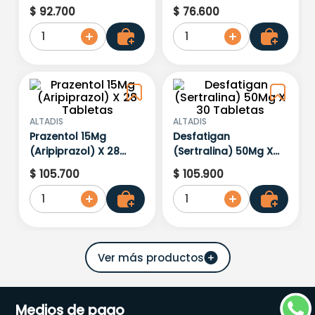
120 Ml
Tabletas
$
92
.
700
$
76
.
600
1
1
ALTADIS
ALTADIS
Prazentol 15Mg
Desfatigan
(Aripiprazol) X 28
(Sertralina) 50Mg X
Tabletas
30 Tabletas
$
105
.
700
$
105
.
900
1
1
Medios de pago