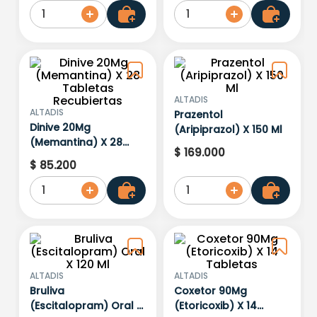
1
1
ALTADIS
ALTADIS
Prazentol
Dinive 20Mg
(Aripiprazol) X 150 Ml
(Memantina) X 28
$
169
.
000
Tabletas Recubiertas
$
85
.
200
1
1
ALTADIS
ALTADIS
Bruliva
Coxetor 90Mg
(Escitalopram) Oral X
(Etoricoxib) X 14