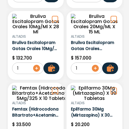
ALTADIS
ALTADIS
Bruliva Escitalopram
Bruliva Escitalopram
Gotas Orales 10Mg/Ml
Gotas Orales
X 28 Ml
20Mg/ML X 15 ML
$
132
.
700
$
157
.
000
1
1
ALTADIS
ALTADIS
Femtax (Hidrocodona
Epilfarmo 30Mg
Bitartrato+Acetaminofen)
(Mirtazapina) X 30
5Mg/325 X 10
Tabletas
$
33
.
500
$
20
.
200
Tabletas