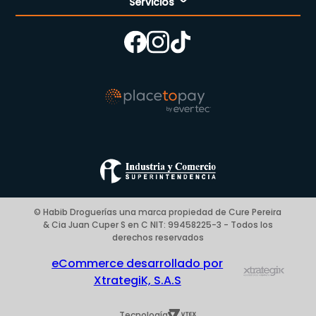
Servicios
Nuestra empresa
Cómo comprar
Enfermería
Nuestras tiendas
Contáctanos
Campaña del mes
Términos y condiciones
Preguntas Frecuentes Place to Pay
Politica de privacidad
Blog
© Habib Droguerías una marca propiedad de Cure Pereira
& Cia Juan Cuper S en C NIT: 99458225-3 - Todos los
derechos reservados
eCommerce desarrollado por
XtrategiK, S.A.S
Tecnología