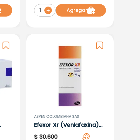
Agregar
1
ASPEN COLOMBIANA SAS
Efexor Xr (Venlafaxina)
75Mg X 30 Capsulas
$
30
.
600