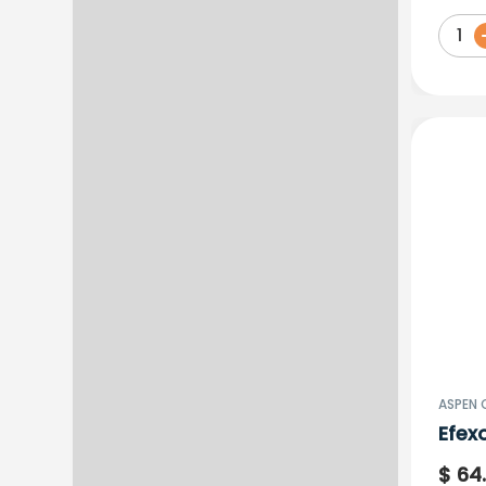
1
ASPEN 
Efex
150M
$
64