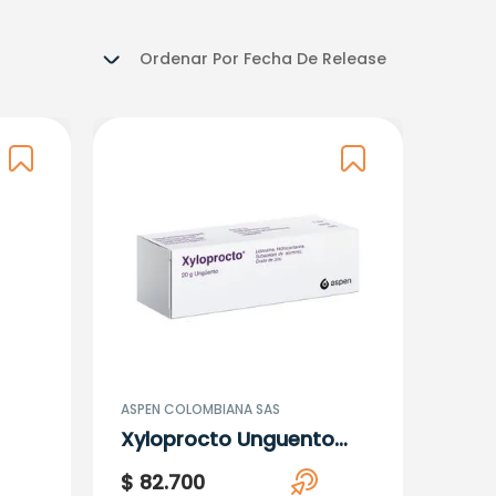
Ordenar Por
Fecha De Release
ASPEN COLOMBIANA SAS
Xyloprocto Unguento
(Lido-Hidro Alum Oz
$
82
.
700