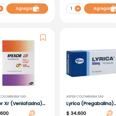
Agregar
Agregar
1
COLOMBIANA SAS
ASPEN COLOMBIANA SAS
or Xr (Venlafaxina)
Lyrica (Pregabalina)
g X 30 Capsulas
50Mg X 30 Capsulas
.
600
$
34
.
600