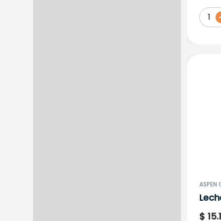
1
ASPEN 
Lech
Phil
$
15
.