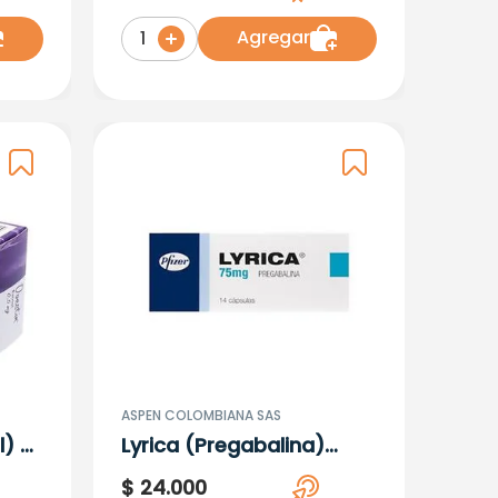
Agregar
1
ASPEN COLOMBIANA SAS
l) X
Lyrica (Pregabalina)
75Mg X 14 Capsulas
$
24
.
000