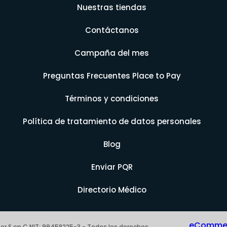
Nuestras tiendas
Contáctanos
Campaña del mes
Preguntas Frecuentes Place to Pay
Términos y condiciones
Política de tratamiento de datos personales
Blog
Enviar PQR
Directorio Médico
eCommerc
er S en C NIT: 99458225-3 - Todos los derechos