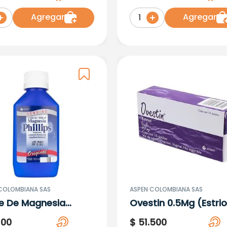
Agregar
Agregar
1
COLOMBIANA SAS
ASPEN COLOMBIANA SAS
e De Magnesia
Ovestin 0.5Mg (Estrio
lips (Hidro-Mag)X
15Ovulos Vaginal
100
$
51
.
500