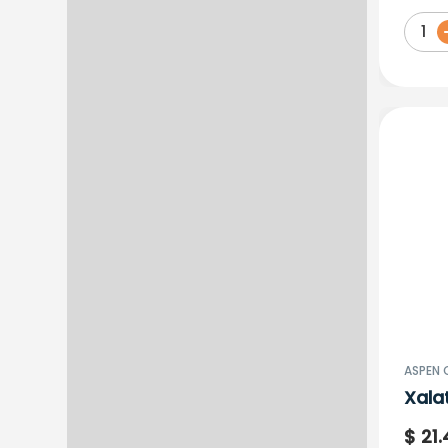
Urinario
1
Uso Tópico
ASPEN 
Xala
50M
$
21
.