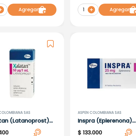
Agregar
Agregar
1
COLOMBIANA SAS
ASPEN COLOMBIANA SAS
tan (Latanoprost)
Inspra (Eplerenona)
g/1ML
25Mg X 30 Tabletas
400
$
133
.
000