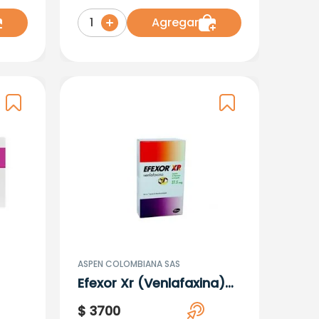
Zinc) X 20Gr
Agregar
1
ASPEN COLOMBIANA SAS
Efexor Xr (Venlafaxina)
37.5Mg X 7 Capsulas
$
3700