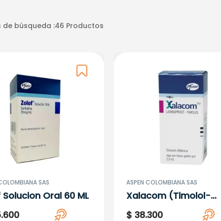
 de búsqueda :
46
Productos
COLOMBIANA SAS
ASPEN COLOMBIANA SAS
f Solucion Oral 60 ML
Xalacom (Timolol-
Latanopr) X 2.5ML
5
.
600
$
38
.
300