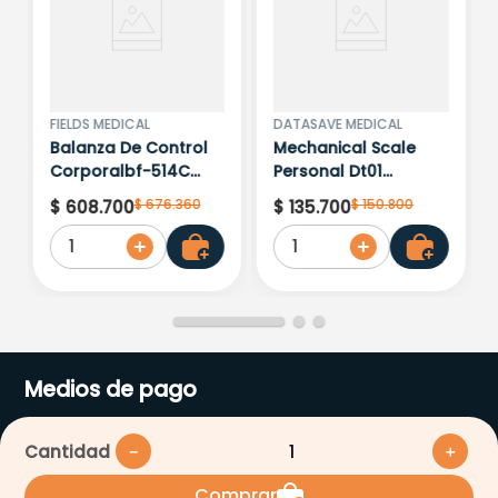
FIELDS MEDICAL
DATASAVE MEDICAL
Balanza De Control
Mechanical Scale
Corporalbf-514C
Personal Dt01
Omron
Blanco-Negro
$
676
.
360
$
150
.
800
$
608
.
700
$
135
.
700
1
1
Medios de pago
Cantidad
－
＋
Comprar