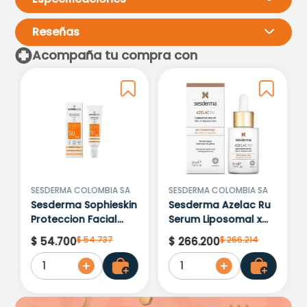
Reseñas
Acompaña tu compra con
Por favor, inicia sesión para
escribir un comentario.
Más reciente
Todos
No hay comentarios.
SESDERMA COLOMBIA SA
SESDERMA COLOMBIA SA
Sesderma Sophieskin
Sesderma Azelac Ru
Proteccion Facial
Serum Liposomal x
Kids Hypoallergenic
30ml
$
54
.
737
$
266
.
214
$
54
.
700
$
266
.
200
Spf 500 Moisturising
1
1