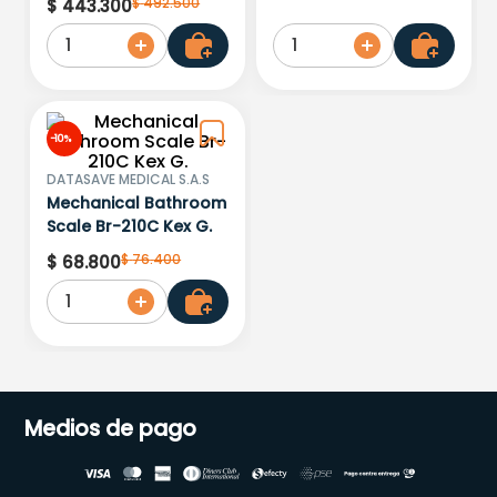
$
492
.
500
$
443
.
300
1
1
-
10 %
DATASAVE MEDICAL S.A.S
Mechanical Bathroom
Scale Br-210C Kex G.
$
76
.
400
$
68
.
800
1
Medios de pago