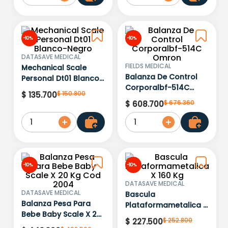
-
10 %
-
10 %
DATASAVE MEDICAL
FIELDS MEDICAL
Mechanical Scale
Balanza De Control
Personal Dt01 Blanco-
Corporalbf-514C
Negro
$
150
.
800
$
135
.
700
Omron
$
676
.
360
$
608
.
700
1
1
-
10 %
-
10 %
DATASAVE MEDICAL
DATASAVE MEDICAL
Bascula
Balanza Pesa Para
Plataformametalica X
Bebe Baby Scale X 20
160 Kg
$
252
.
800
$
227
.
500
Kg Cod 2004