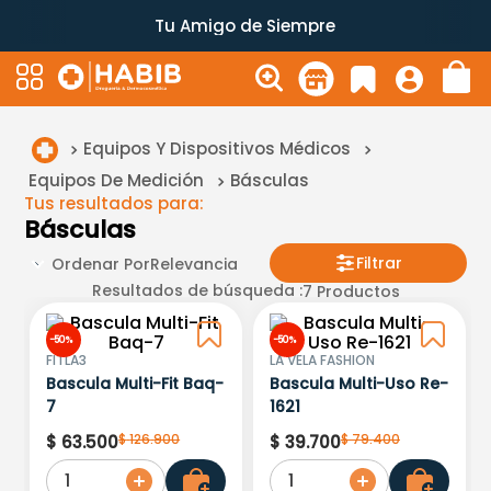
Tu Amigo de Siempre
Equipos Y Dispositivos Médicos
Equipos De Medición
Básculas
Tus resultados para:
Básculas
Filtrar
Ordenar Por
Relevancia
Resultados de búsqueda :
7
Productos
-
50 %
-
50 %
FITLA3
LA VELA FASHION
Bascula Multi-Fit Baq-
Bascula Multi-Uso Re-
7
1621
$
126
.
900
$
79
.
400
$
63
.
500
$
39
.
700
1
1