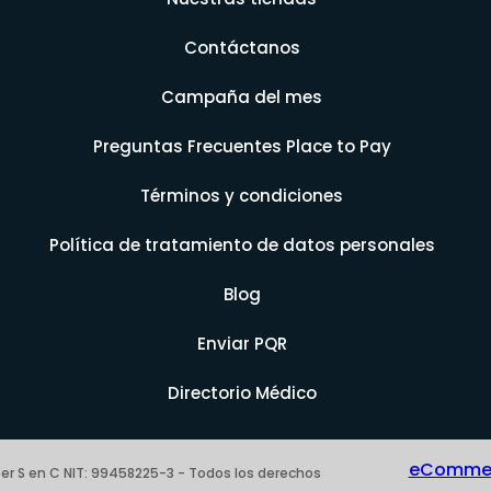
Contáctanos
Campaña del mes
Preguntas Frecuentes Place to Pay
Términos y condiciones
Política de tratamiento de datos personales
Blog
Enviar PQR
Directorio Médico
eCommerc
er S en C NIT: 99458225-3 - Todos los derechos