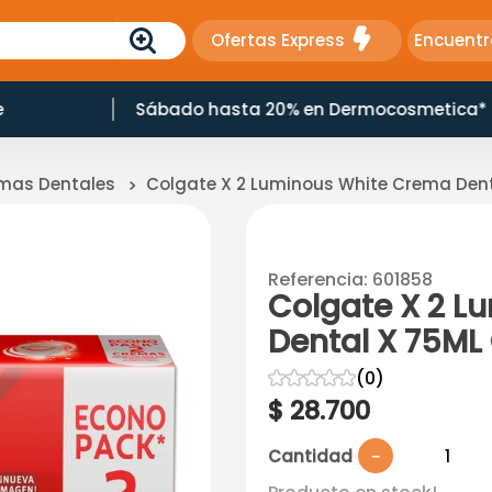
Ofertas Express
Encuentr
cosmetica*
10% Dcto en Productos Naturales
mas Dentales
Colgate X 2 Luminous White Crema Den
Referencia
:
601858
Colgate X 2 L
Dental X 75ML
☆
☆
☆
☆
☆
(
0
)
$
28
.
700
Cantidad
－