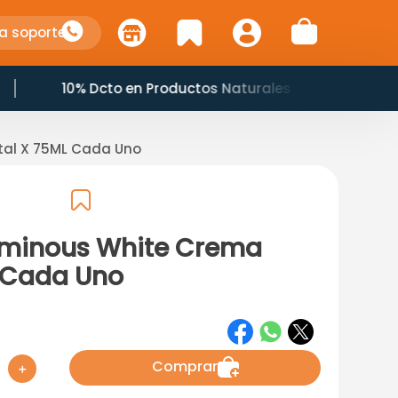
a soporte
Horario: 7:00 am a 8:45 pm
tal X 75ML Cada Uno
uminous White Crema
 Cada Uno
Comprar
＋