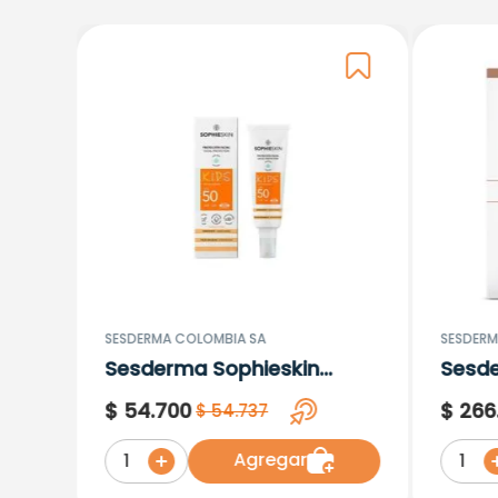
SESDERMA COLOMBIA SA
SESDERM
Sesderma Sophieskin
Sesd
Proteccion Facial Kids
Lipos
$
54
.
700
$
266
$
54
.
737
Hypoallergenic Spf 500
Moisturising
Agregar
1
1