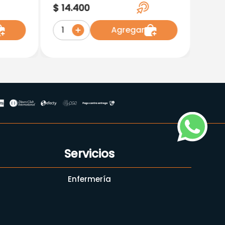
Fresh
Anticaries 150 ML
$
14
.
400
Agregar
1
Servicios
Enfermería