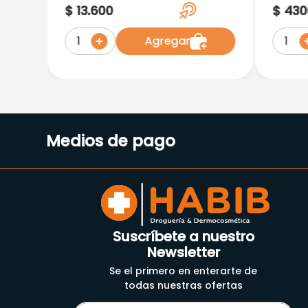
Patrol 3+ Sabor a Chicle X
70 Gr
$
13
.
600
$
430
75ML
Agregar
1
1
Medios de pago
Suscríbete a nuestro
Newsletter
Se el primero en enterarte de
todas nuestras ofertas