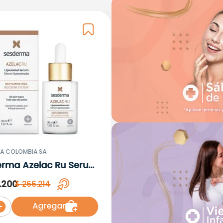
A COLOMBIA SA
erma Azelac Ru Serum
omal x 30ml
.
200
$
266
.
214
Agregar