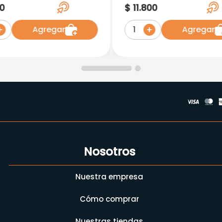
 Oral Plus
Blanqueadora Whole 
0
$
11
.
800
75Cc
Agregar
Agregar
1
Nosotros
Nuestra empresa
Cómo comprar
Nuestras tiendas