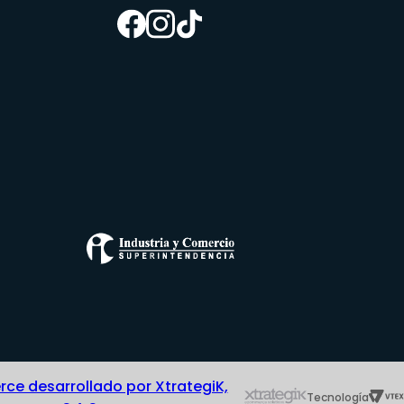
e desarrollado por XtrategiK,
Tecnología