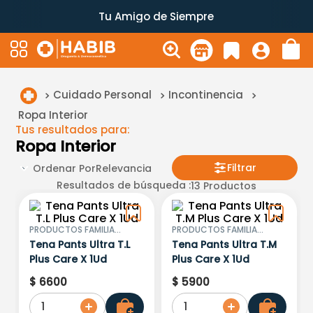
Tu Amigo de Siempre
Cuidado Personal
Incontinencia
Ropa Interior
Tus resultados para:
Ropa Interior
Filtrar
Ordenar Por
Relevancia
Resultados de búsqueda :
13
Productos
PRODUCTOS FAMILIA
PRODUCTOS FAMILIA
SANCELA S.A.
SANCELA S.A.
Tena Pants Ultra T.L
Tena Pants Ultra T.M
Plus Care X 1Ud
Plus Care X 1Ud
$
6600
$
5900
1
1