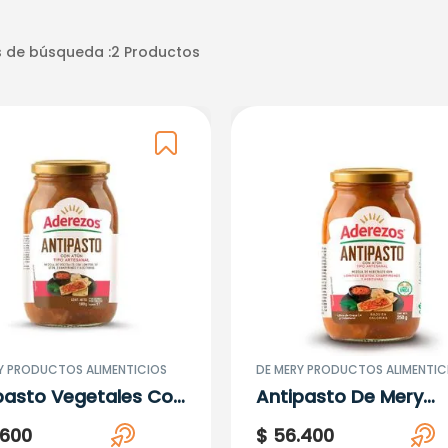
 de búsqueda :
2
Productos
Y PRODUCTOS ALIMENTICIOS
DE MERY PRODUCTOS ALIMENTIC
pasto Vegetales Con
Antipasto De Mery
 Salsa Y Aceite De
Veg.Atun-Salsa Tom
600
$
56
.
400