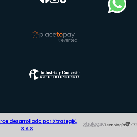
e desarrollado por XtrategiK,
Tecnología
S.A.S