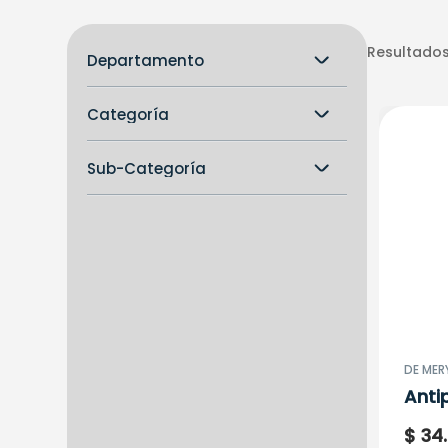
Resultados
Departamento
Comestibles
Categoría
Alimentos
Sub-Categoría
Conservas y Antipastos
DE MER
Anti
Atun
$
34
.