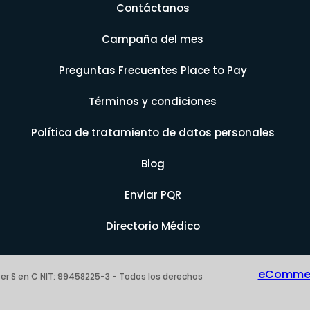
Contáctanos
Campaña del mes
Preguntas Frecuentes Place to Pay
Términos y condiciones
Política de tratamiento de datos personales
Blog
Enviar PQR
Directorio Médico
eCommerc
er S en C NIT: 99458225-3 - Todos los derechos