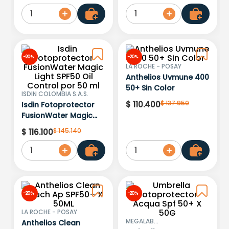
Ml
1
1
-
20 %
-
20 %
LA ROCHE - POSAY
Anthelios Uvmune 400
50+ Sin Color
ISDIN COLOMBIA S.A.S.
$
137
.
950
$
110
.
400
Isdin Fotoprotector
FusionWater Magic
Light SPF50 Oil Control
$
145
.
140
$
116
.
100
por 50 ml
1
1
-
20 %
-
20 %
LA ROCHE - POSAY
MEGALAB
Anthelios Clean
DERMATOLOGICO