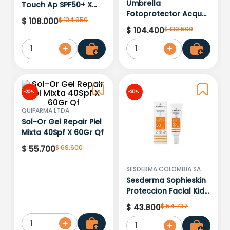
Umbrella
Touch Ap SPF50+ X
Fotoprotector Acqua
50ML
$
134
.
950
$
108
.
000
Spf 50+ X 50G
$
130
.
500
$
104
.
400
1
1
-
20 %
-
20 %
QUIFARMA LTDA
Sol-Or Gel Repair Piel
Mixta 40Spf X 60Gr Qf
$
69
.
600
$
55
.
700
SESDERMA COLOMBIA SA
Sesderma Sophieskin
Proteccion Facial Kids
Hypoallergenic Spf
$
54
.
737
$
43
.
800
500 Moisturising
1
1