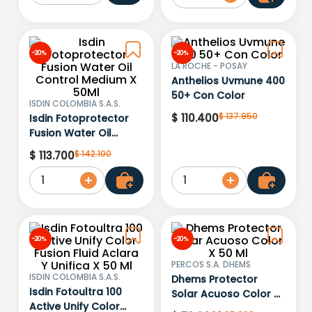
-
20 %
-
20 %
LA ROCHE - POSAY
Anthelios Uvmune 400
50+ Con Color
ISDIN COLOMBIA S.A.S.
$
137
.
950
$
110
.
400
Isdin Fotoprotector
Fusion Water Oil
Control Medium X
$
142
.
100
$
113
.
700
50Ml
1
1
-
20 %
-
20 %
PERCOS S.A. DHEMS
ISDIN COLOMBIA S.A.S.
Dhems Protector
Isdin Fotoultra 100
Solar Acuoso Color X
Active Unify Color
50 Ml