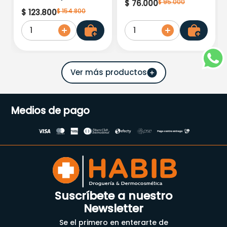
$
95
.
000
$
76
.
000
Fusion Fluid Aclara Y
$
154
.
800
$
123
.
800
Unifica X 50 Ml
1
1
Medios de pago
Suscríbete a nuestro
Newsletter
Se el primero en enterarte de