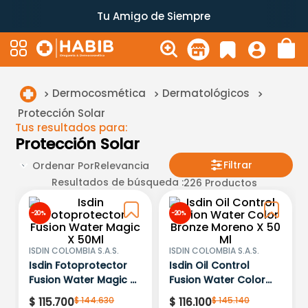
Tu Amigo de Siempre
Dermocosmética
Dermatológicos
Protección Solar
Tus resultados para:
Protección Solar
Filtrar
Ordenar Por
Relevancia
Resultados de búsqueda :
226
Productos
-
20 %
-
20 %
ISDIN COLOMBIA S.A.S.
ISDIN COLOMBIA S.A.S.
Isdin Fotoprotector
Isdin Oil Control
Fusion Water Magic X
Fusion Water Color
50Ml
Bronze Moreno X 50
$
144
.
630
$
145
.
140
$
115
.
700
$
116
.
100