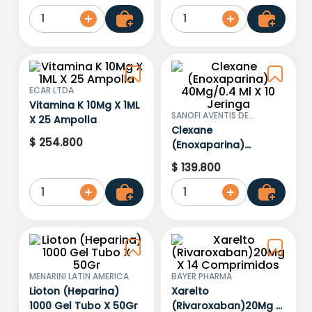
1
1
ECAR LTDA
Vitamina K 10Mg X 1ML
SANOFI AVENTIS DE
X 25 Ampolla
COLOMBIA S.A
Clexane
$
254
.
800
(Enoxaparina)
40Mg/0.4 Ml X 10
$
139
.
800
Jeringa
1
1
MENARINI LATIN AMERICA
BAYER PHARMA
Lioton (Heparina)
Xarelto
1000 Gel Tubo X 50Gr
(Rivaroxaban)20Mg X