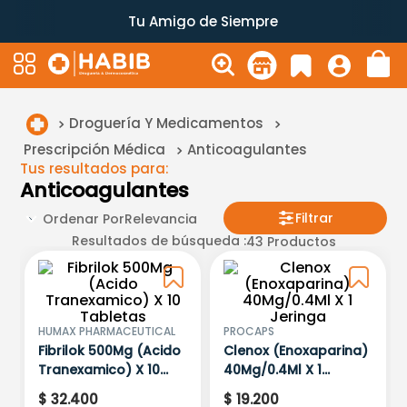
Tu Amigo de Siempre
Droguería Y Medicamentos
Prescripción Médica
Anticoagulantes
Tus resultados para:
Anticoagulantes
Filtrar
Ordenar Por
Relevancia
Resultados de búsqueda :
43
Productos
HUMAX PHARMACEUTICAL
PROCAPS
Fibrilok 500Mg (Acido
Clenox (Enoxaparina)
Tranexamico) X 10
40Mg/0.4Ml X 1
Tabletas
Jeringa
$
32
.
400
$
19
.
200