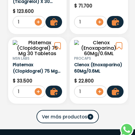
(Ticagrelol) X 30
$
71
.
700
Tabletas
$
123
.
600
1
1
MSN LABS
PROCAPS
Platemax
Clenox (Enoxaparina)
(Clopidogrel) 75 Mg
60Mg/0.6ML
30 Tabletas
$
33
.
500
$
22
.
800
1
1