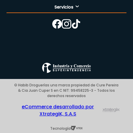
Servicios
Nuestra empresa
Cómo comprar
Enfermería
Nuestras tiendas
Contáctanos
Campaña del mes
Términos y condiciones
Preguntas Frecuentes Place to Pay
Politica de privacidad
© Habib Droguerías una marca propiedad de Cure Pereira
& Cia Juan Cuper S en C NIT: 99458225-3 - Todos los
Blog
derechos reservados
eCommerce desarrollado por
XtrategiK, S.A.S
Tecnología