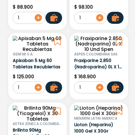
14 Comprimidos
$
88
.
900
$
98
.
100
1
1
GENFAR S.A.
ASPEN COLOMBIANA SAS
Apixaban 5 Mg 60
Fraxiparine 2.850
Tabletas Recubiertas
(Nadroparina) 0L X 10
Und Spen
$
125
.
000
$
168
.
900
1
1
MENARINI LATIN AMERICA
ASTRA ZENECA COLOMBIA
Lioton (Heparina)
S.A
Brilinta 90Mg
1000 Gel X 30Gr