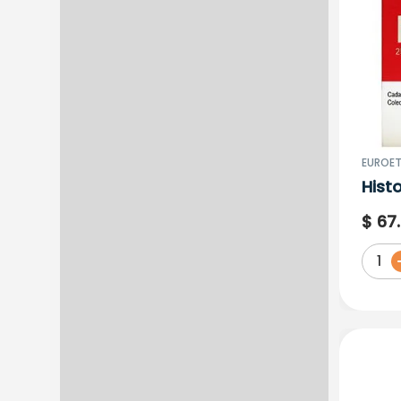
TECNOFARMA S.A
TECNOQUIMICAS S.A.
TNC PHARMA
EUROET
Hist
(Col
$
67
.
Ampo
1