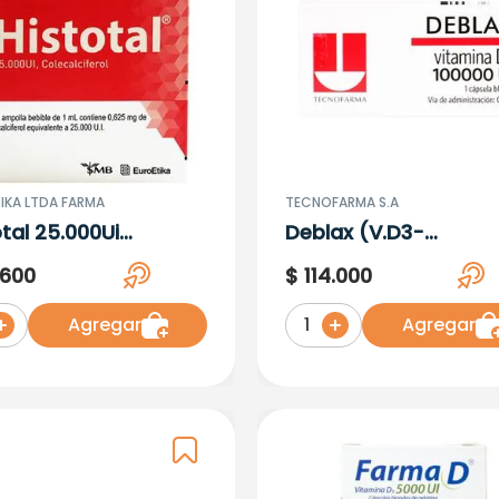
IKA LTDA FARMA
TECNOFARMA S.A
otal 25.000Ui
Deblax (V.D3-
ecalciferol)X 4
Colecalciferol) 100000
600
$
114
.
000
llas Bebibles
1 Cap
Agregar
Agregar
1