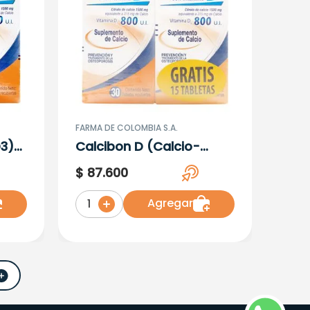
FARMA DE COLOMBIA S.A.
D3)
Calcibon D (Calcio-
+30
D3)800 Ui X 30
$
87
.
600
Tabletas+15 Tabletas
Agregar
1