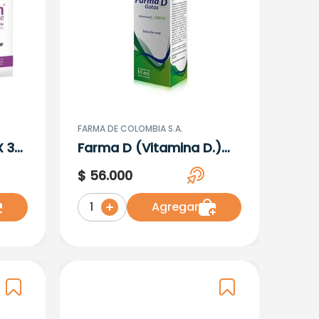
FARMA DE COLOMBIA S.A.
X 30
Farma D (Vitamina D.)
200 Gotas X 10 ML
$
56
.
000
Agregar
1