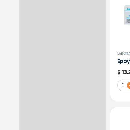
LABORA
Epoy
2000
$
13
.
1