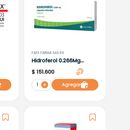
FAES FARMA SAS RX
Hidroferol 0.266Mg
 U.I
(Calciferol) 3 Capsula
$
151
.
600
Blanda
Agregar
1