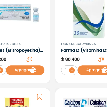
TORIOS DELTA
FARMA DE COLOMBIA S.A.
et (Eritropoyetina)
Farma D (Vitamina D
 Ui 1ml
5000Ui 30 Tabletas
200
$
80
.
400
Agregar
Agregar
1