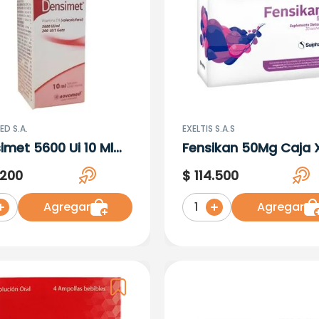
D S.A.
EXELTIS S.A.S
imet 5600 Ui 10 Ml
Fensikan 50Mg Caja 
cion Oral
Sach
200
$
114
.
500
Agregar
Agregar
1