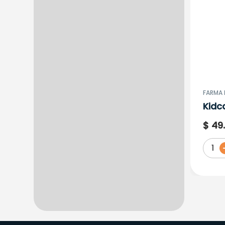
FARMA 
Kidc
Zinc
$
49
Tabl
1