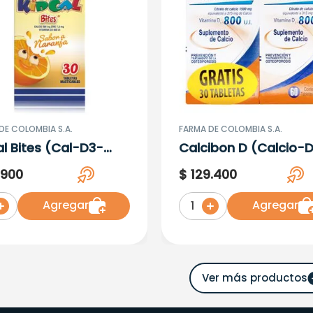
DE COLOMBIA S.A.
FARMA DE COLOMBIA S.A.
al Bites (Cal-D3-
Calcibon D (Calcio-
) Naranja X 30
800 Ui X 60 Tabletas
.
900
$
129
.
400
etas
Tabletas
Agregar
Agregar
1