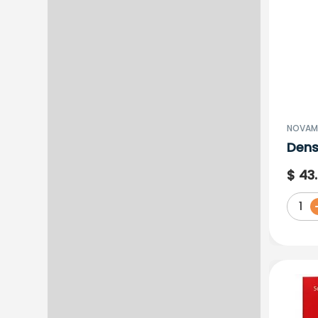
COLQUIMICOS S.A.S
EUROETIKA LTDA FARMA
EXELTIS S.A.S
FAES FARMA SAS RX
FARMA DE COLOMBIA S.A.
FARMACOL CHINOIN SAS
FARMASER S.A.
GENFAR S.A.
NOVAME
LAB. BAGO DE COLOMBIA
Dens
LTDA
Solu
LAB. BIOSANO
$
43
.
LABORATORIOS DELTA
1
MEGALAB SAS
NOVAMED S.A.
NOVARTIS DE COLOMBIA S.A.
PFIZER S.A.S
PHARMALAB PHL
LABORATORIOS S.A.S
PROCAPS