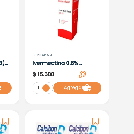
GENFAR S.A.
3)
Ivermectina 0.6%
Solucion Oral 5 ML
$
15
.
600
Agregar
1