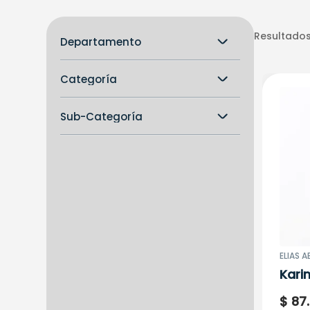
Resultados
Departamento
Comestibles
Categoría
Alimentos
Sub-Categoría
Frutos Secos y Semillas
Pasabocas General
Vegetales en Conserva
ELIAS A
Kari
Desh
$
87
.