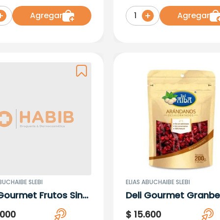
oa) X 870-400Gr
Agregar
Agregar
1
BUCHAIBE SLEBI
ELIAS ABUCHAIBE SLEBI
 Gourmet Frutos Sin
Deli Gourmet Granbe
X 200Gr
X 200Gr
000
$
15
.
600