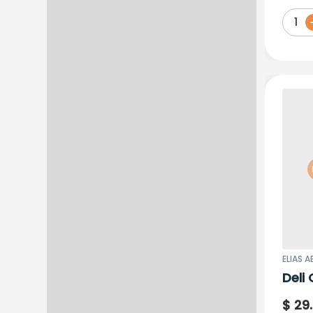
Anch
1
ELIAS A
Deli
Sal 
$
29
.