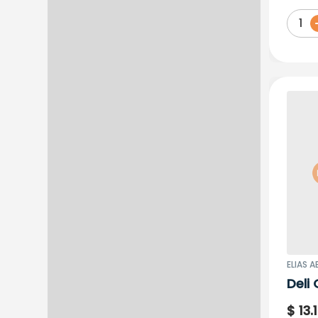
1
ELIAS A
Deli
+ Ma
$
13
.