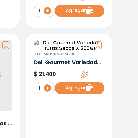
Agregar
1
ELIAS ABUCHAIBE SLEBI
Deli Gourmet Variedad
Frutas Secas X 200Gr
$
21
.
400
Agregar
1
hos X