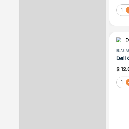
1
ELIAS A
Deli
200
$
12
.
1