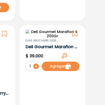
ELIAS ABUCHAIBE SLEBI
Deli Gourmet Marañon X
200Gr
$
39
.
000
Agregar
1
rry