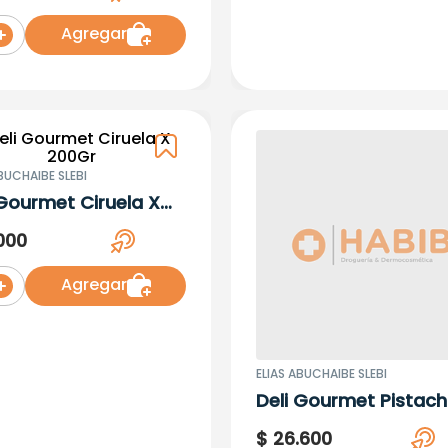
Agregar
BUCHAIBE SLEBI
 Gourmet Ciruela X
Gr
000
Agregar
ELIAS ABUCHAIBE SLEBI
Deli Gourmet Pistac
200Gr
$
26
.
600