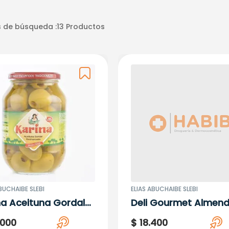
 de búsqueda :
13
Productos
BUCHAIBE SLEBI
ELIAS ABUCHAIBE SLEBI
na Aceituna Gordal
Deli Gourmet Almend
uesada (Sabor
200Gr
000
$
18
.
400