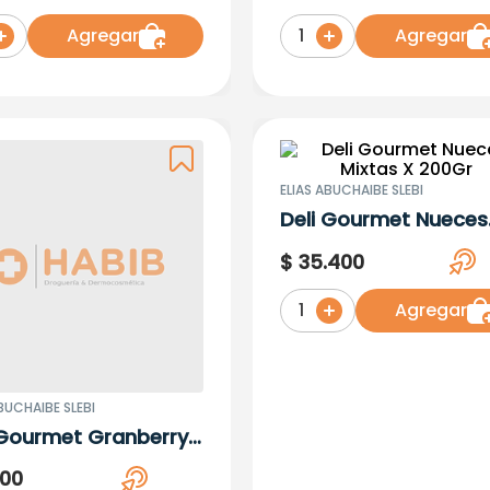
Agregar
Agregar
1
ELIAS ABUCHAIBE SLEBI
Deli Gourmet Nueces
Mixtas X 200Gr
$
35
.
400
Agregar
1
BUCHAIBE SLEBI
 Gourmet Granberry
ni X 200 Gr
100