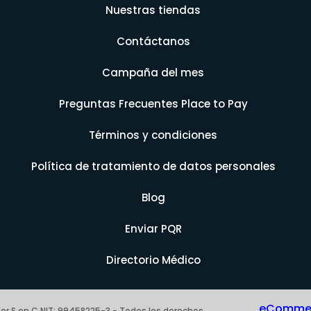
Nuestras tiendas
Contáctanos
Campaña del mes
Preguntas Frecuentes Place to Pay
Términos y condiciones
Política de tratamiento de datos personales
Blog
Enviar PQR
Directorio Médico
eCommerc
er S en C NIT: 99458225-3 - Todos los derechos