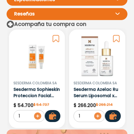
Reseñas
Acompaña tu compra con
Por favor, inicia sesión para
escribir un comentario.
Más reciente
Todos
Cargando comentarios…
SESDERMA COLOMBIA SA
SESDERMA COLOMBIA SA
Sesderma Sophieskin
Sesderma Azelac Ru
Proteccion Facial
Serum Liposomal x
Kids Hypoallergenic
30ml
$
54
.
737
$
266
.
214
$
54
.
700
$
266
.
200
Spf 500 Moisturising
1
1