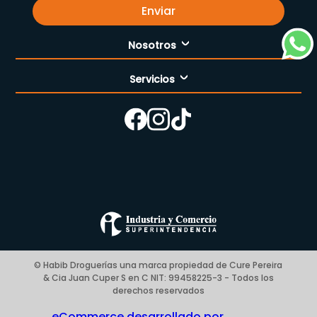
Enviar
Nosotros
Servicios
Nuestra empresa
Cómo comprar
Enfermería
Nuestras tiendas
Contáctanos
Campaña del mes
Términos y condiciones
Preguntas Frecuentes Place to Pay
Politica de privacidad
© Habib Droguerías una marca propiedad de Cure Pereira
& Cia Juan Cuper S en C NIT: 99458225-3 - Todos los
Blog
derechos reservados
eCommerce desarrollado por