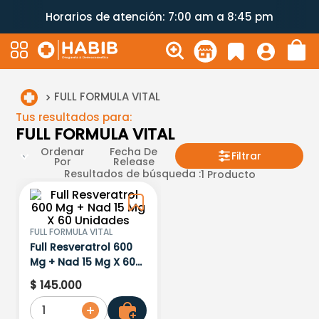
Horarios de atención: 7:00 am a 8:45 pm
FULL FORMULA VITAL
Tus resultados para:
FULL FORMULA VITAL
Ordenar
Fecha De
Filtrar
Por
Release
Resultados de búsqueda :
1
Producto
FULL FORMULA VITAL
Full Resveratrol 600
Mg + Nad 15 Mg X 60
Unidades
$
145
.
000
1