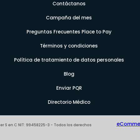
Contáctanos
Campaña del mes
Preguntas Frecuentes Place to Pay
Términos y condiciones
Política de tratamiento de datos personales
Blog
Enviar PQR
Directorio Médico
eCommerc
er S en C NIT: 99458225-3 - Todos los derechos