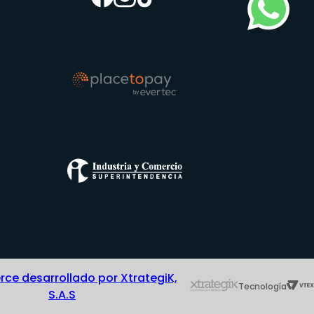
e desarrollado por XtrategiK,
Tecnología
S.A.S