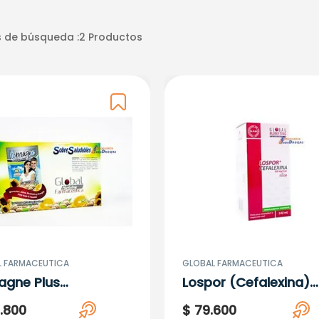
 de búsqueda :
2
Productos
L FARMACEUTICA
GLOBAL FARMACEUTICA
gne Plus
Lospor (Cefalexina)
nesio) Naranja
.250Mg/5ML Niños X
0
.
800
$
79
.
600