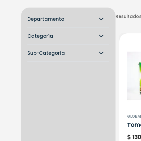
Resultados
Departamento
Droguería y Medicamentos
Categoría
Naturales y Homeopáticos
Prescripción Médica
Sub-Categoría
Vitaminas y Suplementos
Antibióticos
Vitaminas y Suplementos
GLOBA
Toma
(Mag
$
13