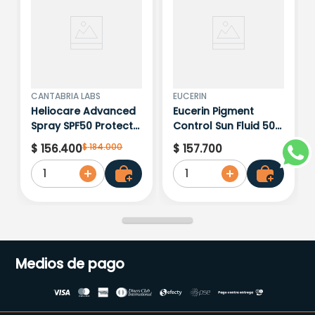
CANTABRIA LABS
EUCERIN
Heliocare Advanced
Eucerin Pigment
Spray SPF50 Protect
Control Sun Fluid 50+
X 200ML
X 50Ml
$
184
.
000
$
156
.
400
$
157
.
700
1
1
Medios de pago