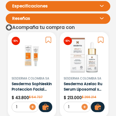
Especificaciones
Reseñas
Acompaña tu compra con
Por favor, inicia sesión para
-
20 %
-
20 %
escribir un comentario.
Más reciente
Todos
Cargando comentarios…
SESDERMA COLOMBIA SA
SESDERMA COLOMBIA SA
Sesderma Sophieskin
Sesderma Azelac Ru
Proteccion Facial
Serum Liposomal x
Kids Hypoallergenic
30ml
$
54
.
737
$
266
.
214
$
43
.
800
$
213
.
000
Spf 500 Moisturising
1
1